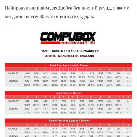
Найпродуктивнішим для Дюбуа був шостий раунд, у якому
він доніс одразу 30 із 56 викинутих ударів.