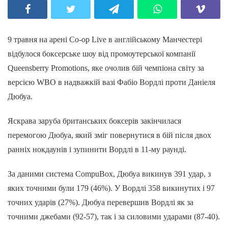
9 травня на арені Co-op Live в англійському Манчестері
відбулося боксерське шоу від промоутерської компанії
Queensberry Promotions, яке очолив бій чемпіона світу за
версією WBO в надважкій вазі Фабіо Вордлі проти Даніеля
Дюбуа.
Яскрава заруба британських боксерів закінчилася
перемогою Дюбуа, який зміг повернутися в бій після двох
ранніх нокдаунів і зупинити Вордлі в 11-му раунді.
За даними система CompuBox, Дюбуа викинув 391 удар, з
яких точними були 179 (46%). У Вордлі 358 викинутих і 97
точних ударів (27%). Дюбуа перевершив Вордлі як за
точними джебами (92-57), так і за силовими ударами (87-40).