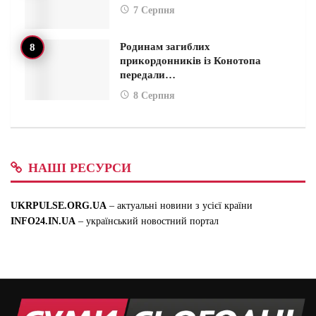
7 Серпня
Родинам загиблих
прикордонників із Конотопа
передали…
8 Серпня
НАШІ РЕСУРСИ
UKRPULSE.ORG.UA
– актуальні новини з усієї країни
INFO24.IN.UA
– український новостний портал