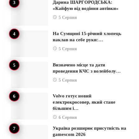
Дарина ШАРГОРОДСЬКА:
«Кайфую від водіння автівки»
5 Серпня
На Сумщині 15-річний хлопець
наклав на себе руки:…
5 Серпня
Визначено місце та дати
проведення КЧС з волейболу…
5 Серпня
Volvo готує новий
електрокросовер, який стане
більшим і…
6 Серпня
Україна розширює присутність на
gamescom 2026