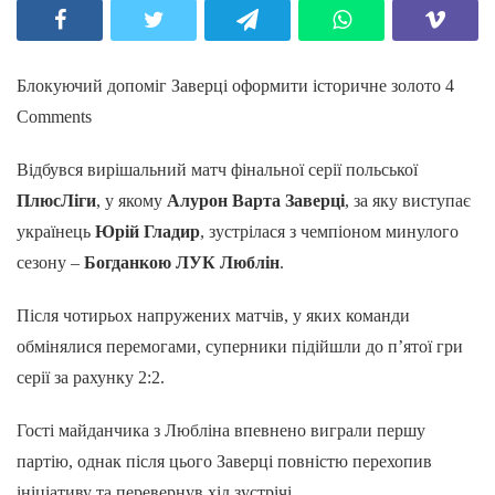
Блокуючий допоміг Заверці оформити історичне золото 4
Comments
Відбувся вирішальний матч фінальної серії польської
ПлюсЛіги
, у якому
Алурон Варта Заверці
, за яку виступає
українець
Юрій Гладир
, зустрілася з чемпіоном минулого
сезону –
Богданкою ЛУК Люблін
.
Після чотирьох напружених матчів, у яких команди
обмінялися перемогами, суперники підійшли до п’ятої гри
серії за рахунку 2:2.
Гості майданчика з Любліна впевнено виграли першу
партію, однак після цього Заверці повністю перехопив
ініціативу та перевернув хід зустрічі.