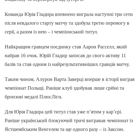
Команда Юрія Гладира впевнено виграла наступні три сети
після невдалого старту матчу та здобула третю перемогу в
серії, а разом із нею – і чемпіонський титул.
Найкращим гравцем поєдинку став Аарон Расселл, який
набрав 16 очок. Юрій Гладир записав до свого активу 11
балів та став одним із найрезультативніших гравців матчу.
Таким чином, Алурон Варта Заверці вперше в історії виграв
чемпіонат Польщі. Раніше клуб здобував лише срібні та
бронзові медалі ПлюсЛіги.
Для Юрія Гладира цей титул став уже п’ятим у кар’єрі.
Раніше український блокуючий тричі вигравав чемпіонат із
Ястшембським Венгелем та ще одного разу – із Заксою.