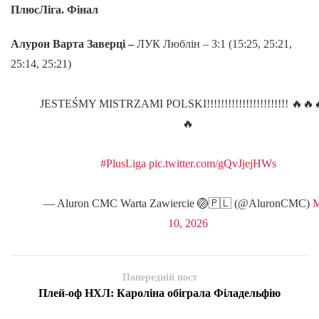
ПлюсЛіга. Фінал
Алурон Варта Заверці –
ЛУК Люблін – 3:1 (15:25, 25:21,
25:14, 25:21)
JESTEŚMY MISTRZAMI POLSKI!!!!!!!!!!!!!!!!!!!!!!! 🔥🔥
🔥
#PlusLiga
pic.twitter.com/gQvJjejHWs
— Aluron CMC Warta Zawiercie 🏐🇵🇱 (@AluronCMC)
10, 2026
Попередній пост
Плей-оф НХЛ: Кароліна обіграла Філадельфію