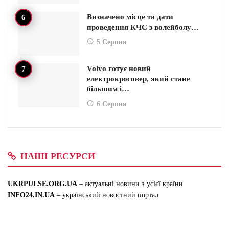
Визначено місце та дати
проведення КЧС з волейболу…
5 Серпня
Volvo готує новий
електрокросовер, який стане
більшим і…
6 Серпня
НАШІ РЕСУРСИ
UKRPULSE.ORG.UA
– актуальні новини з усієї країни
INFO24.IN.UA
– український новостний портал