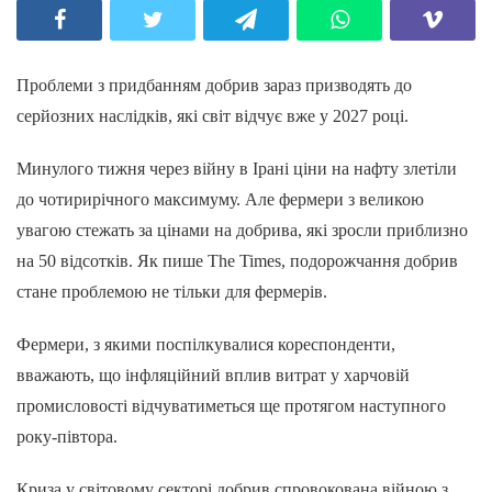
Проблеми з придбанням добрив зараз призводять до
серйозних наслідків, які світ відчує вже у 2027 році.
Минулого тижня через війну в Ірані ціни на нафту злетіли
до чотирирічного максимуму. Але фермери з великою
увагою стежать за цінами на добрива, які зросли приблизно
на 50 відсотків. Як пише The Times, подорожчання добрив
стане проблемою не тільки для фермерів.
Фермери, з якими поспілкувалися кореспонденти,
вважають, що інфляційний вплив витрат у харчовій
промисловості відчуватиметься ще протягом наступного
року-півтора.
Криза у світовому секторі добрив спровокована війною з