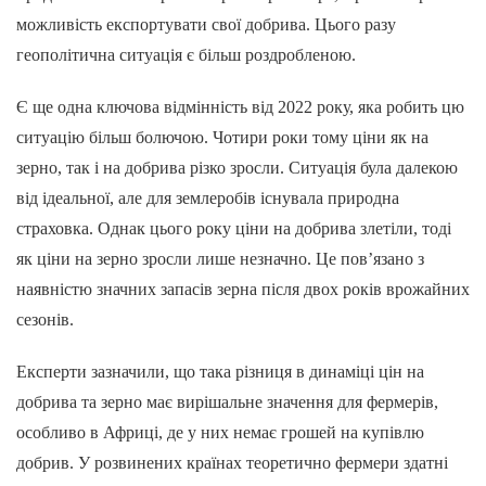
можливість експортувати свої добрива. Цього разу
геополітична ситуація є більш роздробленою.
Є ще одна ключова відмінність від 2022 року, яка робить цю
ситуацію більш болючою. Чотири роки тому ціни як на
зерно, так і на добрива різко зросли. Ситуація була далекою
від ідеальної, але для землеробів існувала природна
страховка. Однак цього року ціни на добрива злетіли, тоді
як ціни на зерно зросли лише незначно. Це пов’язано з
наявністю значних запасів зерна після двох років врожайних
сезонів.
Експерти зазначили, що така різниця в динаміці цін на
добрива та зерно має вирішальне значення для фермерів,
особливо в Африці, де у них немає грошей на купівлю
добрив. У розвинених країнах теоретично фермери здатні