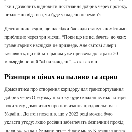
який дозволить відновити постачання добрив через протоку,
незалежно від того, чи буде укладено перемир’я.
Дентон попередив, що наслідки блокади стануть помітними
приблизно через три місяці. “Поки що не всі бачать, до яких
гуманітарних наслідків це призведе. Але світові лідери
заявляють, що війна з Іраном уже призвела до втрати 20
мільярдів порцій їжі на тиждень”, – сказав він.
Різниця в цінах на паливо та зерно
Домовитися про створення коридору для транспортування
добрив через Ормузьку протоку буде складніше, ніж чотири
роки тому домовитися про постачання продовольства з
України. Дентон пояснив, що у 2022 році можна було
укласти угоду: якщо росіяни забезпечать безпечний прохід
продовольства з України через Чорне море, Кремль отримає