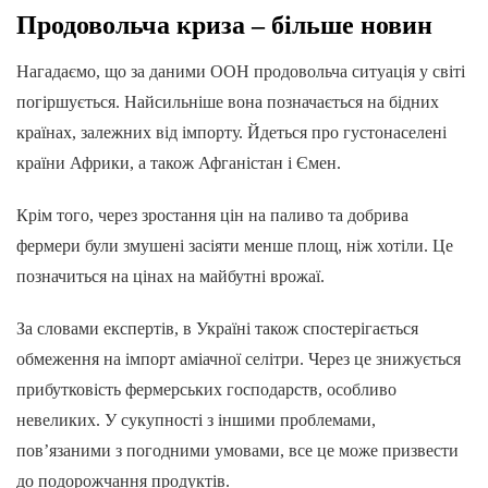
Продовольча криза – більше новин
Нагадаємо, що за даними ООН продовольча ситуація у світі
погіршується. Найсильніше вона позначається на бідних
країнах, залежних від імпорту. Йдеться про густонаселені
країни Африки, а також Афганістан і Ємен.
Крім того, через зростання цін на паливо та добрива
фермери були змушені засіяти менше площ, ніж хотіли. Це
позначиться на цінах на майбутні врожаї.
За словами експертів, в Україні також спостерігається
обмеження на імпорт аміачної селітри. Через це знижується
прибутковість фермерських господарств, особливо
невеликих. У сукупності з іншими проблемами,
пов’язаними з погодними умовами, все це може призвести
до подорожчання продуктів.