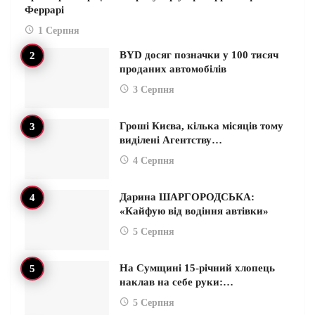
Феррарі
1 Серпня
BYD досяг позначки у 100 тисяч
проданих автомобілів
3 Серпня
Гроші Києва, кілька місяців тому
виділені Агентству…
4 Серпня
Дарина ШАРГОРОДСЬКА:
«Кайфую від водіння автівки»
5 Серпня
На Сумщині 15-річний хлопець
наклав на себе руки:…
5 Серпня