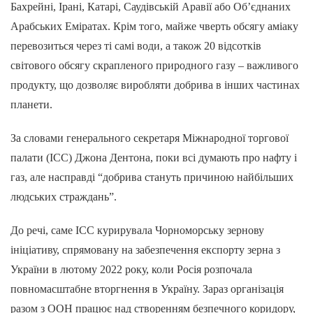
Бахрейні, Ірані, Катарі, Саудівській Аравії або Об’єднаних
Арабських Еміратах. Крім того, майже чверть обсягу аміаку
перевозиться через ті самі води, а також 20 відсотків
світового обсягу скрапленого природного газу – важливого
продукту, що дозволяє виробляти добрива в інших частинах
планети.
За словами генерального секретаря Міжнародної торгової
палати (ICC) Джона Дентона, поки всі думають про нафту і
газ, але насправді “добрива стануть причиною найбільших
людських страждань”.
До речі, саме ICC курирувала Чорноморську зернову
ініціативу, спрямовану на забезпечення експорту зерна з
України в лютому 2022 року, коли Росія розпочала
повномасштабне вторгнення в Україну. Зараз організація
разом з ООН працює над створенням безпечного коридору,