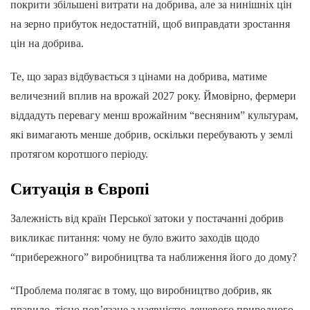
покрити збільшені витрати на добрива, але за нинішніх цін
на зерно прибуток недостатній, щоб виправдати зростання
цін на добрива.
Те, що зараз відбувається з цінами на добрива, матиме
величезний вплив на врожай 2027 року. Ймовірно, фермери
віддадуть перевагу менш врожайним “весняним” культурам,
які вимагають менше добрив, оскільки перебувають у землі
протягом коротшого періоду.
Ситуація в Європі
Залежність від країн Перської затоки у постачанні добрив
викликає питання: чому не було вжито заходів щодо
“прибережного” виробництва та наближення його до дому?
“Проблема полягає в тому, що виробництво добрив, як
правило, тісно пов’язане з наявністю дешевого природного