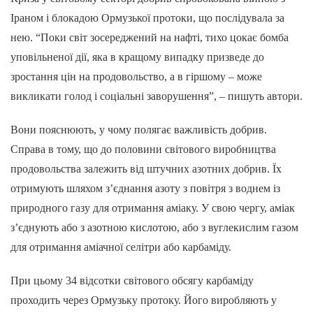
Іраном і блокадою Ормузької протоки, що послідувала за
нею. “Поки світ зосереджений на нафті, тихо цокає бомба
уповільненої дії, яка в кращому випадку призведе до
зростання цін на продовольство, а в гіршому – може
викликати голод і соціальні заворушення”, – пишуть автори.
Вони пояснюють, у чому полягає важливість добрив.
Справа в тому, що до половини світового виробництва
продовольства залежить від штучних азотних добрив. Їх
отримують шляхом з’єднання азоту з повітря з воднем із
природного газу для отримання аміаку. У свою чергу, аміак
з’єднують або з азотною кислотою, або з вуглекислим газом
для отримання аміачної селітри або карбаміду.
При цьому 34 відсотки світового обсягу карбаміду
проходить через Ормузьку протоку. Його виробляють у