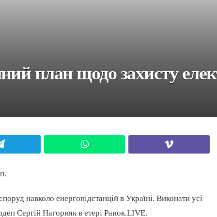
ний план щодо захисту елек
Telegram
WhatsApp
Viber
п.
споруд навколо енергопідстанцій в Україні. Виконати усі
рдеп Сергій Нагорняк в етері Ранок.LIVE.