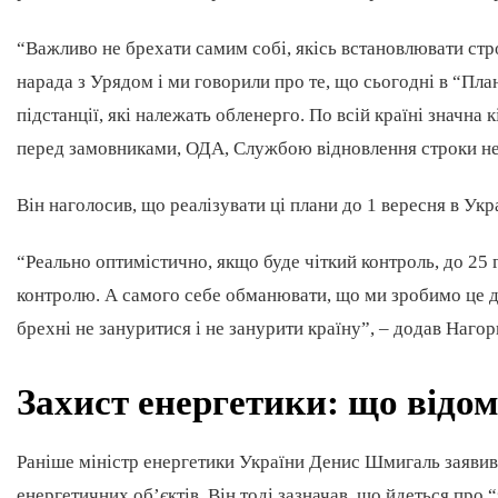
“Важливо не брехати самим собі, якісь встановлювати стр
нарада з Урядом і ми говорили про те, що сьогодні в “План
підстанції, які належать обленерго. По всій країні значна 
перед замовниками, ОДА, Службою відновлення строки нере
Він наголосив, що реалізувати ці плани до 1 вересня в Ук
“Реально оптимістично, якщо буде чіткий контроль, до 25 г
контролю. А самого себе обманювати, що ми зробимо це д
брехні не зануритися і не занурити країну”, – додав Нагор
Захист енергетики: що відо
Раніше міністр енергетики України Денис Шмигаль заявив, 
енергетичних обʼєктів. Він тоді зазначав, що йдеться про 