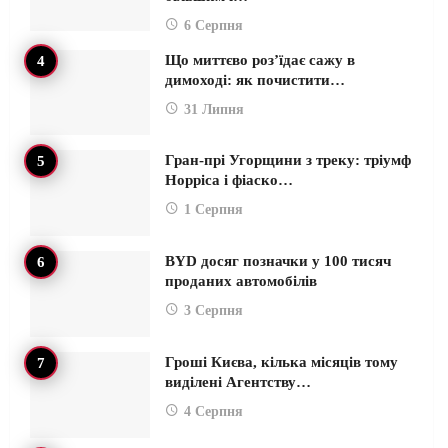
6 Серпня
Що миттєво роз’їдає сажу в
димоході: як почистити…
31 Липня
Гран-прі Угорщини з треку: тріумф
Норріса і фіаско…
1 Серпня
BYD досяг позначки у 100 тисяч
проданих автомобілів
3 Серпня
Гроші Києва, кілька місяців тому
виділені Агентству…
4 Серпня