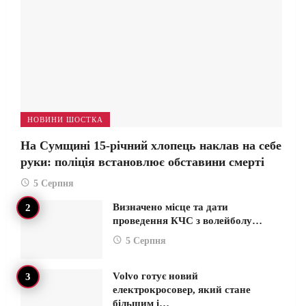
НОВИНИ ШОСТКА
На Сумщині 15-річний хлопець наклав на себе
руки: поліція встановлює обставини смерті
5 Серпня
Визначено місце та дати
проведення КЧС з волейболу…
5 Серпня
Volvo готує новий
електрокросовер, який стане
більшим і…