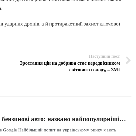
м.
ід ударних дронів, а й протиракетний захист ключової
Наступний пост
Зростання цін на добрива стає передвісником
світового голоду, – ЗМІ
 бензинові авто: названо найпопулярніші…
 в Google Найбільший попит на українському ринку мають