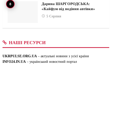
Дарина ШАРГОРОДСЬКА:
«Кайфую від водіння автівки»
5 Серпня
НАШІ РЕСУРСИ
UKRPULSE.ORG.UA
– актуальні новини з усієї країни
INFO24.IN.UA
– український новостний портал