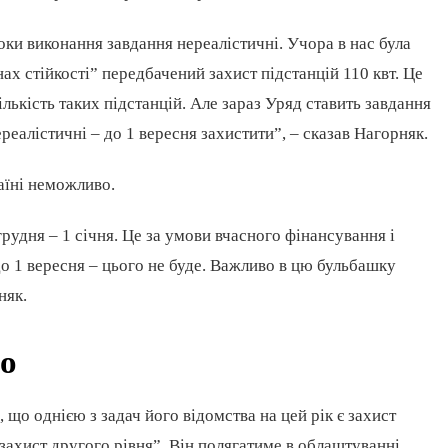
оки виконання завдання нереалістичні. Учора в нас була
ах стійкості” передбачений захист підстанцій 110 квт. Це
кількість таких підстанцій. Але зараз Уряд ставить завдання
алістичні – до 1 вересня захистити”, – сказав Нагорняк.
раїні неможливо.
рудня – 1 січня. Це за умови вчасного фінансування і
о 1 вересня – цього не буде. Важливо в цю бульбашку
няк.
мо
що однією з задач його відомства на цей рік є захист
“захист другого рівня”. Він полягатиме в облаштуванні