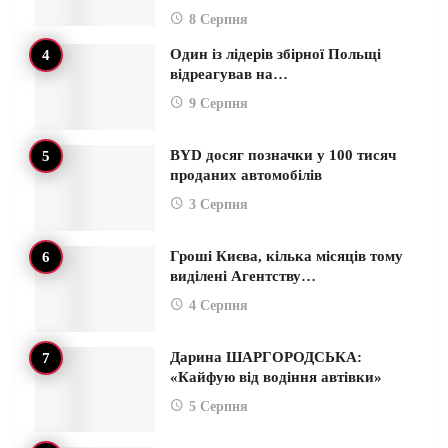
8 Серпня
Один із лідерів збірної Польщі
відреагував на…
9 Серпня
BYD досяг позначки у 100 тисяч
проданих автомобілів
3 Серпня
Гроші Києва, кілька місяців тому
виділені Агентству…
4 Серпня
Дарина ШАРГОРОДСЬКА:
«Кайфую від водіння автівки»
5 Серпня