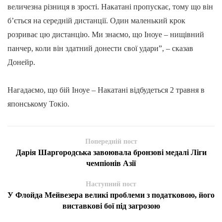
величезна різниця в зрості. Накатані пропускає, тому що він
б’ється на середній дистанції. Один маленький крок
розриває цю дистанцію. Ми знаємо, що Іноуе – нищівний
панчер, коли він здатний донести свої удари”, – сказав
Донейр.
Нагадаємо, що бій Іноуе – Накатані відбудеться 2 травня в
японському Токіо.
Попередній пост
Дарія Шаргородська завоювала бронзові медалі Ліги
чемпіонів Азії
Наступний пост
У Флойда Мейвезера великі проблеми з податковою, його
виставкові бої під загрозою