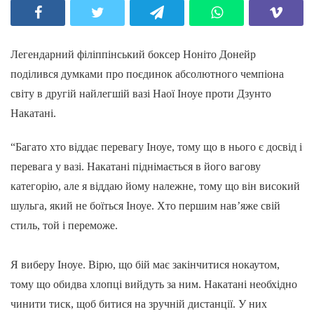
Легендарний філіппінський боксер Ноніто Донейр
поділився думками про поєдинок абсолютного чемпіона
світу в другій найлегшій вазі Наої Іноуе проти Дзунто
Накатані.
“Багато хто віддає перевагу Іноуе, тому що в нього є досвід і
перевага у вазі. Накатані піднімається в його вагову
категорію, але я віддаю йому належне, тому що він високий
шульга, який не боїться Іноуе. Хто першим нав’яже свій
стиль, той і переможе.
Я виберу Іноуе. Вірю, що бій має закінчитися нокаутом,
тому що обидва хлопці вийдуть за ним. Накатані необхідно
чинити тиск, щоб битися на зручній дистанції. У них