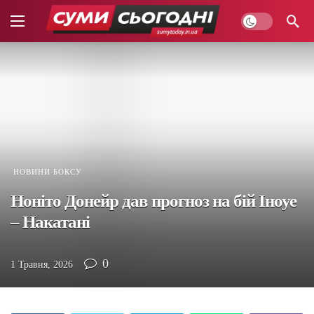
НОВИНИ БОКСУ
Ноніто Донейр дав прогноз на бій Іноуе
– Накатані
0
1 Травня, 2026