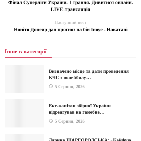
Фінал Суперліги України. 1 травня. Дивитися онлайн.
LIVE-трансляція
Наступний пост
Ноніто Донейр дав прогноз на бій Іноуе - Накатані
Інше в категорії
Визначено місце та дати проведення
КЧС з волейболу…
5 Серпня, 2026
Екс-капітан збірної України
відреагував на ганебне…
5 Серпня, 2026
Дарина ШАРГОРОДСЬКА: «Кайфую