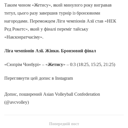
Таким чином «Жетису», який минулого року вигравав
титул, цього разу завершив турнір із бронзовими
нагородами. Переможцем Ліги чемпіонів Азії став «НЕК
Ред Рокетс», який у фіналі переміг тайську
«Накхонратчасіму».
Ліга чемпіонів Азії. Жінки. Бронзовий фінал
«Сюпрім Чонбурі» – «
Жетису
» – 0:3 (18:25, 15:25, 21:25)
Переглянути цей допис в Instagram
Допис, поширений Asian Volleyball Confederation
(@avcvolley)
Попередній пост