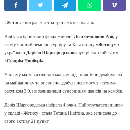
«Жетису» виграв матч за третє місце змагань
Відбувся бронзовий фінал жіночої
Ліги чемпіонів Азії
, у
якому чинний чемпіон турніру та Казахстану «
Жетису
» з
українкою
Дарією Шаргородською
зустрівся з тайським
«
Сюпрім Чонбурі».
У цьому матчі казахстанська команда повністю домінувала
на майданчику та впевнено здобула перемогу з «сухим»
рахунком 3:0, не залишивши суперницям шансів на камбек.
Дарія Шаргородська набрала 4 очки. Найрезультативнішою
у складі «Жетису» стала Тетяна Нікітіна, яка записала до
свого активу 21 пункт.