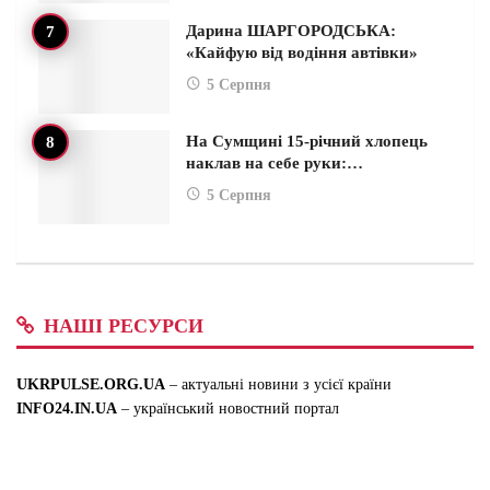
Дарина ШАРГОРОДСЬКА:
«Кайфую від водіння автівки»
5 Серпня
На Сумщині 15-річний хлопець
наклав на себе руки:…
5 Серпня
НАШІ РЕСУРСИ
UKRPULSE.ORG.UA
– актуальні новини з усієї країни
INFO24.IN.UA
– український новостний портал