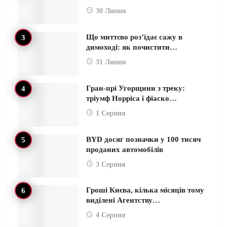
30 Липня
Що миттєво роз’їдає сажу в
димоході: як почистити…
31 Липня
Гран-прі Угорщини з треку:
тріумф Норріса і фіаско…
1 Серпня
BYD досяг позначки у 100 тисяч
проданих автомобілів
3 Серпня
Гроші Києва, кілька місяців тому
виділені Агентству…
4 Серпня