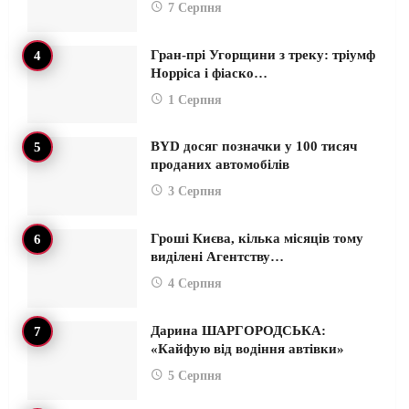
7 Серпня
Гран-прі Угорщини з треку: тріумф
Норріса і фіаско…
1 Серпня
BYD досяг позначки у 100 тисяч
проданих автомобілів
3 Серпня
Гроші Києва, кілька місяців тому
виділені Агентству…
4 Серпня
Дарина ШАРГОРОДСЬКА:
«Кайфую від водіння автівки»
5 Серпня