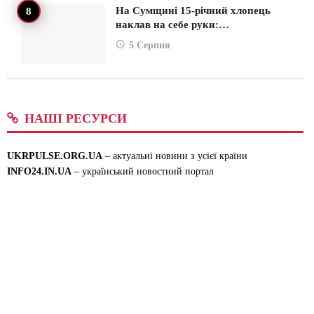
На Сумщині 15-річний хлопець
наклав на себе руки:…
5 Серпня
НАШІ РЕСУРСИ
UKRPULSE.ORG.UA
– актуальні новини з усієї країни
INFO24.IN.UA
– український новостний портал