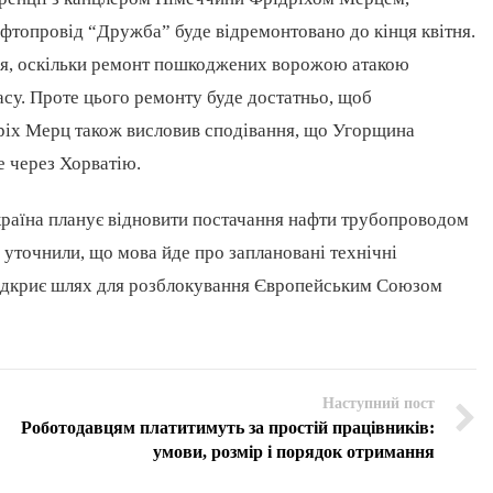
фтопровід “Дружба” буде відремонтовано до кінця квітня.
ння, оскільки ремонт пошкоджених ворожою атакою
асу. Проте цього ремонту буде достатньо, щоб
ріх Мерц також висловив сподівання, що Угорщина
е через Хорватію.
країна планує відновити постачання нафти трубопроводом
 уточнили, що мова йде про заплановані технічні
відкриє шлях для розблокування Європейським Союзом
Наступний пост
Роботодавцям платитимуть за простій працівників:
умови, розмір і порядок отримання