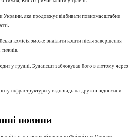
о тижня, Київ отримає кошти у травні.
ки України, яка продовжує відбивати повномасштабне
атті.
ейська комісія зможе виділити кошти після завершення
а тижнів.
едит у грудні, Будапешт заблокував його в лютому через
онту інфраструктури у відповідь на дружні відносини
анні новини
еренції з канцлером Німеччини Фрідріхом Мерцем,