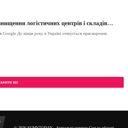
знищення логістичних центрів і складів…
в Google До кінця року в Україні очікується прискорення
…
тажити ще
© 2026
SUMYTODAY
- Актуальні новини Сум та області