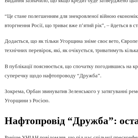
Видання зазначило, що якщо кредит буде затверджено цьог
“Це стане полегшенням для знекровленої війною економі
вторгнення Росії, що триває вже п’ятий рік”, – йдеться в ст
Додається, що як тільки Угорщина зніме своє вето, Європ
технічних перевірок, які, як очікується, триватимуть кільк
В публікації пояснюється, що спочатку погодившись на кр
суперечку щодо нафтопроводу “Дружба”.
Зокрема, Орбан звинуватив Зеленського у затягуванні рем
Угорщини з Росією.
Нафтопровід “Дружба”: ост
Раніше УНІАН повідомляв, що під час спільної пресконф