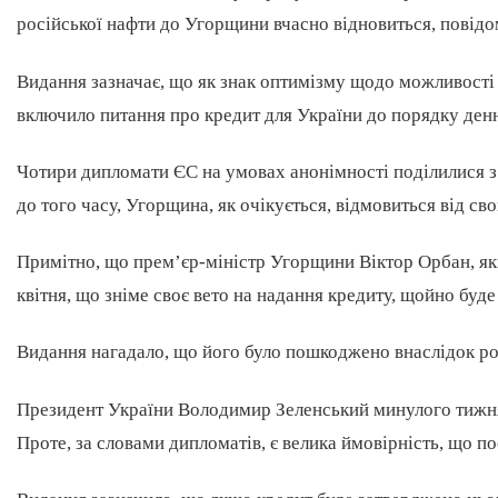
російської нафти до Угорщини вчасно відновиться, повідом
Видання зазначає, що як знак оптимізму щодо можливості 
включило питання про кредит для України до порядку денно
Чотири дипломати ЄС на умовах анонімності поділилися з 
до того часу, Угорщина, як очікується, відмовиться від сво
Примітно, що прем’єр-міністр Угорщини Віктор Орбан, як
квітня, що зніме своє вето на надання кредиту, щойно бу
Видання нагадало, що його було пошкоджено внаслідок рос
Президент України Володимир Зеленський минулого тижня 
Проте, за словами дипломатів, є велика ймовірність, що п