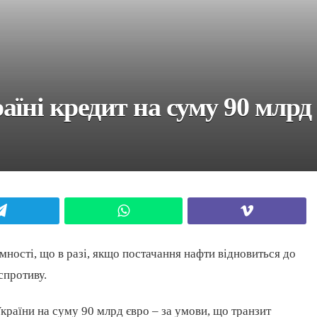
ні кредит на суму 90 млрд єв
Telegram
WhatsApp
Viber
ності, що в разі, якщо постачання нафти відновиться до
спротиву.
України на суму 90 млрд євро – за умови, що транзит