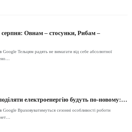
 серпня: Овнам – стосунки, Рибам –
в Google Тельцям радять не вимагати від себе абсолютної
дено…
зподіляти електроенергію будуть по-новому:…
 в Google Враховуватимуться сезонні особливості роботи
інет…