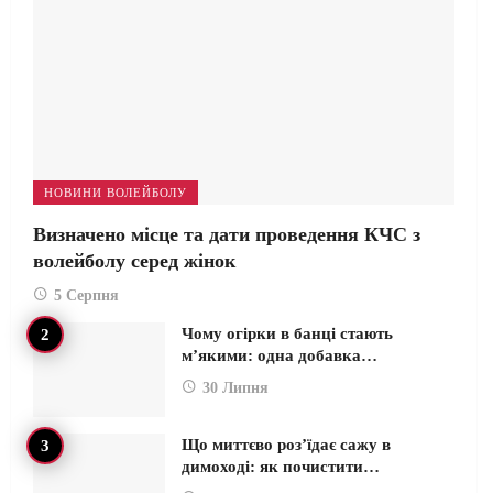
НОВИНИ ВОЛЕЙБОЛУ
Визначено місце та дати проведення КЧС з
волейболу серед жінок
5 Серпня
Чому огірки в банці стають
м’якими: одна добавка…
30 Липня
Що миттєво роз’їдає сажу в
димоході: як почистити…