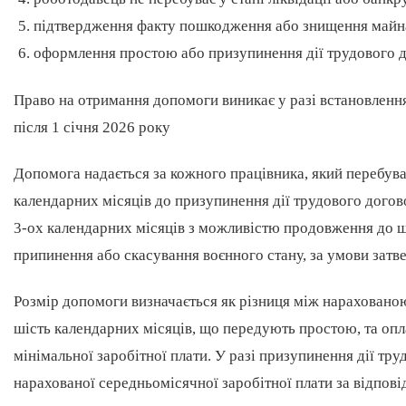
підтвердження факту пошкодження або знищення майн
оформлення простою або призупинення дії трудового до
Право на отримання допомоги виникає у разі встановлен
після 1 січня 2026 року
Допомога надається за кожного працівника, який перебув
календарних місяців до призупинення дії трудового дого
3-ох календарних місяців з можливістю продовження до ше
припинення або скасування воєнного стану, за умови затв
Розмір допомоги визначається як різниця між нарахован
шість календарних місяців, що передують простою, та опл
мінімальної заробітної плати. У разі призупинення дії тр
нарахованої середньомісячної заробітної плати за відпов