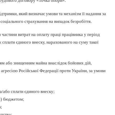
трудового договору «Точка опори».
тримки, який визначає умови та механізм її надання за
соціального страхування на випадок безробіття.
частини витрат на оплату праці працівника у період
 сплати єдиного внеску, нарахованого на суму такої
ям або знищенням майна внаслідок бойових дій,
агресією Російської Федерації проти України, за умови
та/або сплати єдиного внеску;
м) бюджетом;
в;
утства;