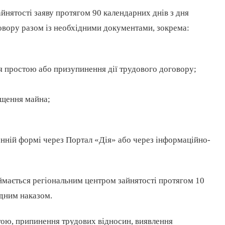
нятості заяву протягом 90 календарних днів з дня
овору разом із необхідними документами, зокрема:
я простою або призупинення дії трудового договору;
щення майна;
онній формі через Портал «Дія» або через інформаційно-
ймається регіональним центром зайнятості протягом 10
ідним наказом.
тою, припинення трудових відносин, виявлення