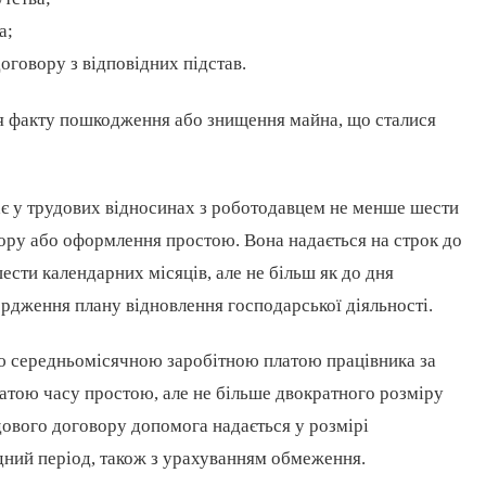
а;
говору з відповідних підстав.
ня факту пошкодження або знищення майна, що сталися
ає у трудових відносинах з роботодавцем не менше шести
вору або оформлення простою. Вона надається на строк до
сти календарних місяців, але не більш як до дня
ердження плану відновлення господарської діяльності.
ою середньомісячною заробітною платою працівника за
атою часу простою, але не більше двократного розміру
удового договору допомога надається у розмірі
ідний період, також з урахуванням обмеження.