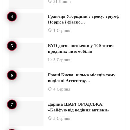
31 Липня
Гран-прі Угорщини з треку: тріумф
Норріса і фіаско…
1 Серпня
BYD досяг позначки у 100 тисяч
проданих автомобілів
3 Серпня
Гроші Києва, кілька місяців тому
виділені Агентству…
4 Серпня
Дарина ШАРГОРОДСЬКА:
«Кайфую від водіння автівки»
5 Серпня