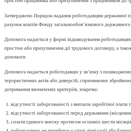
простою працівника або призупинення з працівником дії 
Затверджено Порядок надання роботодавцям державної під
рахунок коштів Фонду загальнообов’язкового державного 
Допомога надається у формі відшкодування роботодавцям 
простою або призупинення дії трудового договору, а також
допомоги
Допомога надається роботодавцю у зв’язку з пошкодженн
терористичних актів або диверсій, спричинених збройною 
дотримання визначених критеріїв, зокрема:
відсутності заборгованості з виплати заробітної плати 
відсутності заборгованості перед державним (місцеви
сплати єдиного внеску протягом останніх шести місяці
роботодавець не перебуває у стані ліквідації або банкр