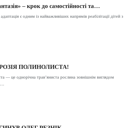
нтазія» – крок до самостійності та…
адаптація є одним із найважливіших напрямів реабілітації дітей з
БРОЗІЯ ПОЛИНОЛИСТА!
та — це однорічна трав’яниста рослина зовнішнім виглядом
 а…
АГИНУВ ОЛЕГ РЕЗНІК