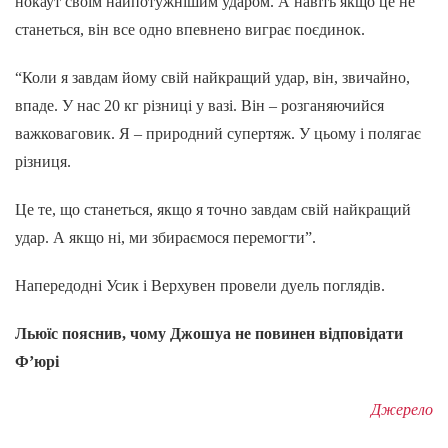
нокаут своїм найпотужнішим ударом. А навіть якщо це не
станеться, він все одно впевнено виграє поєдинок.
“Коли я завдам йому свій найкращий удар, він, звичайно,
впаде. У нас 20 кг різниці у вазі. Він – розганяючийся
важковаговик. Я – природний супертяж. У цьому і полягає
різниця.
Це те, що станеться, якщо я точно завдам свій найкращий
удар. А якщо ні, ми збираємося перемогти”.
Напередодні Усик і Верхувен провели дуель поглядів.
Льюїс пояснив, чому Джошуа не повинен відповідати
Ф’юрі
Джерело