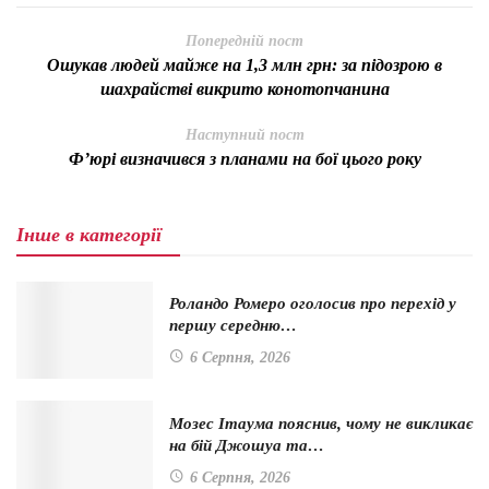
Попередній пост
Ошукав людей майже на 1,3 млн грн: за підозрою в
шахрайстві викрито конотопчанина
Наступний пост
Ф’юрі визначився з планами на бої цього року
Інше в категорії
Роландо Ромеро оголосив про перехід у
першу середню…
6 Серпня, 2026
Мозес Ітаума пояснив, чому не викликає
на бій Джошуа та…
6 Серпня, 2026