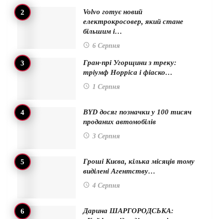
Volvo готує новий
електрокросовер, який стане
більшим і…
6 Серпня
Гран-прі Угорщини з треку:
тріумф Норріса і фіаско…
1 Серпня
BYD досяг позначки у 100 тисяч
проданих автомобілів
3 Серпня
Гроші Києва, кілька місяців тому
виділені Агентству…
4 Серпня
Дарина ШАРГОРОДСЬКА: