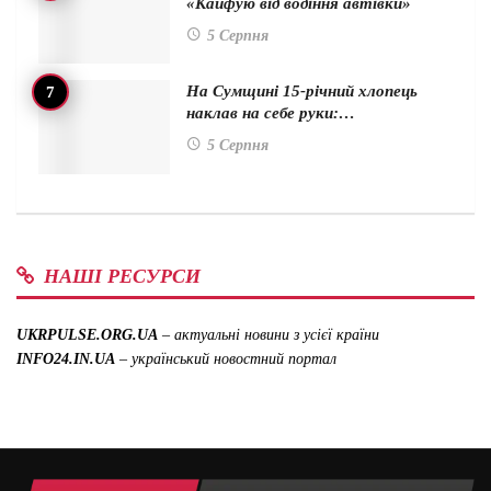
«Кайфую від водіння автівки»
5 Серпня
На Сумщині 15-річний хлопець
наклав на себе руки:…
5 Серпня
НАШІ РЕСУРСИ
UKRPULSE.ORG.UA
– актуальні новини з усієї країни
INFO24.IN.UA
– український новостний портал