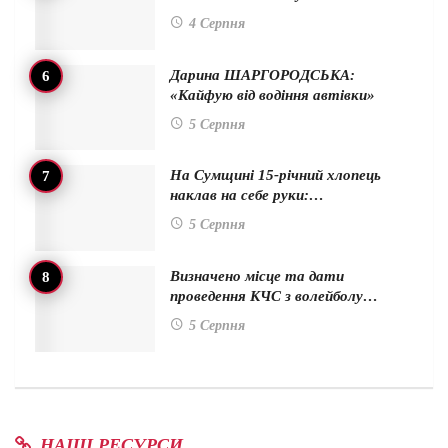
4 Серпня
Дарина ШАРГОРОДСЬКА:
«Кайфую від водіння автівки»
5 Серпня
На Сумщині 15-річний хлопець
наклав на себе руки:…
5 Серпня
Визначено місце та дати
проведення КЧС з волейболу…
5 Серпня
НАШІ РЕСУРСИ