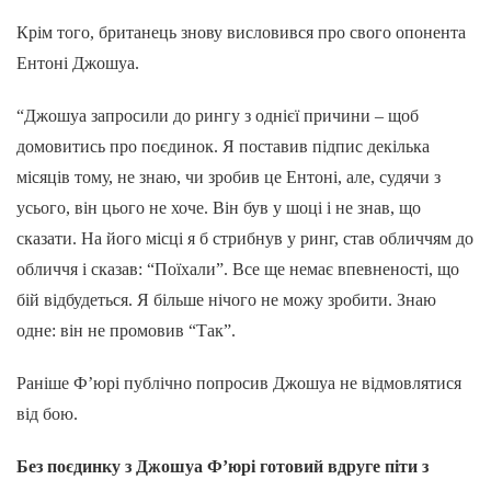
Крім того, британець знову висловився про свого опонента
Ентоні Джошуа.
“Джошуа запросили до рингу з однієї причини – щоб
домовитись про поєдинок. Я поставив підпис декілька
місяців тому, не знаю, чи зробив це Ентоні, але, судячи з
усього, він цього не хоче. Він був у шоці і не знав, що
сказати. На його місці я б стрибнув у ринг, став обличчям до
обличчя і сказав: “Поїхали”. Все ще немає впевненості, що
бій відбудеться. Я більше нічого не можу зробити. Знаю
одне: він не промовив “Так”.
Раніше Ф’юрі публічно попросив Джошуа не відмовлятися
від бою.
Без поєдинку з Джошуа Ф’юрі готовий вдруге піти з