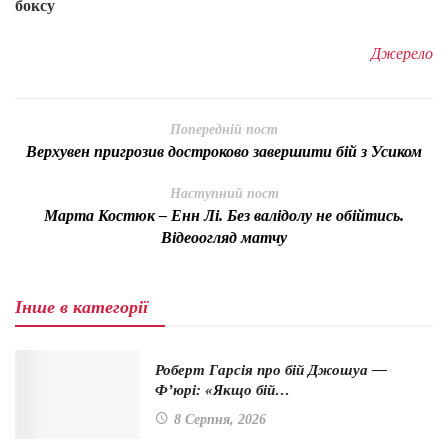
боксу
Джерело
Попередній пост
Верхувен пригрозив достроково завершити бій з Усиком
Наступний пост
Марта Костюк – Енн Лі. Без валідолу не обійтись.
Відеоогляд матчу
Інше в категорії
Роберт Гарсія про бій Джошуа —
Ф’юрі: «Якщо бій…
8 Серпня, 2026