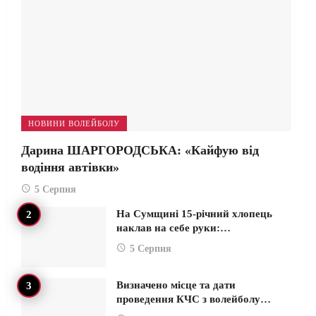
НОВИНИ ВОЛЕЙБОЛУ
Дарина ШАРГОРОДСЬКА: «Кайфую від
водіння автівки»
5 Серпня
На Сумщині 15-річний хлопець
наклав на себе руки:…
5 Серпня
Визначено місце та дати
проведення КЧС з волейболу…