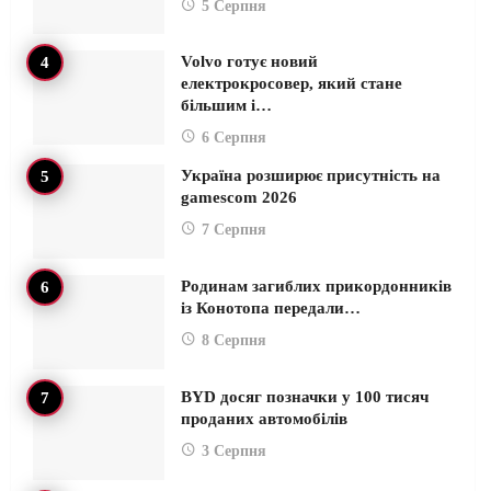
5 Серпня
Volvo готує новий
електрокросовер, який стане
більшим і…
6 Серпня
Україна розширює присутність на
gamescom 2026
7 Серпня
Родинам загиблих прикордонників
із Конотопа передали…
8 Серпня
BYD досяг позначки у 100 тисяч
проданих автомобілів
3 Серпня