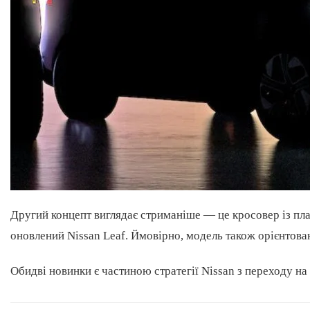
Другий концепт виглядає стриманіше — це кросовер із пл
оновлений Nissan Leaf. Ймовірно, модель також орієнтован
Обидві новинки є частиною стратегії Nissan з переходу на 