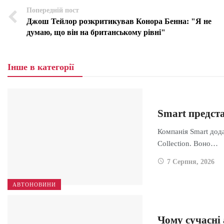
Попередній пост
Джош Тейлор розкритикував Конора Бенна: "Я не
думаю, що він на британському рівні"
Інше в категорії
Smart предста
Компанія Smart дода
Collection. Воно…
7 Серпня, 2026
АВТОНОВИНИ
Чому сучасні