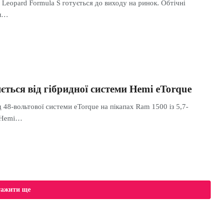
Leopard Formula S готується до виходу на ринок. Обтічні
ал…
ться від гібридної системи Hemi eTorque
 48-вольтової системи eTorque на пікапах Ram 1500 із 5,7-
 Hemi…
тажити ще