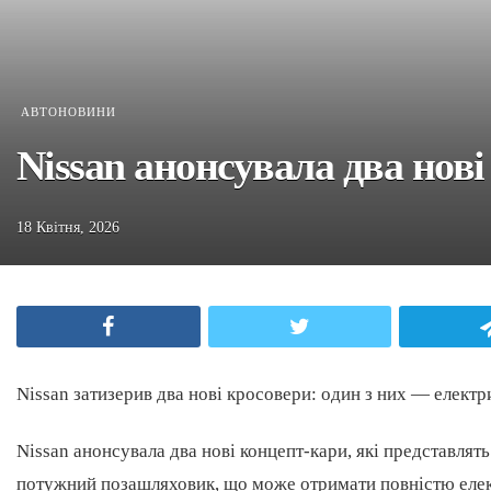
АВТОНОВИНИ
Nissan анонсувала два но
18 Квітня, 2026
Facebook
Twitter
Nissan затизерив два нові кросовери: один з них — електр
Nissan анонсувала два нові концепт-кари, які представля
потужний позашляховик, що може отримати повністю елект