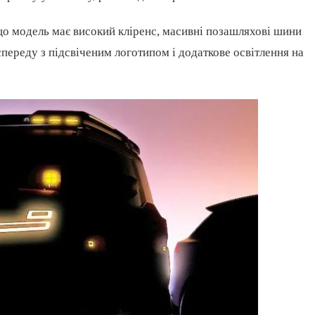
 що модель має високий кліренс, масивні позашляхові шини
спереду з підсвіченим логотипом і додаткове освітлення на