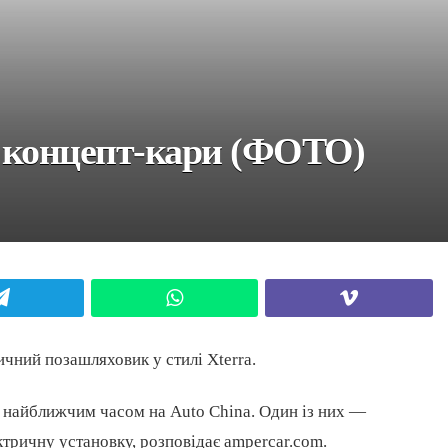
ві концепт-кари (ФОТО)
Telegram
WhatsApp
Viber
ичний позашляховик у стилі Xterra.
ть найближчим часом на Auto China. Один із них —
ричну установку, розповідає ampercar.com.