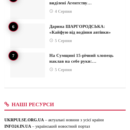
виділені Агентству…
4 Серпня
Дарина ШАРГОРОДСЬКА:
«Кайфую від водіння автівки»
5 Серпня
На Сумщині 15-річний хлопець
наклав на себе руки:…
5 Серпня
НАШІ РЕСУРСИ
UKRPULSE.ORG.UA
– актуальні новини з усієї країни
INFO24.IN.UA
– український новостний портал