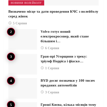
НОВИНИ ВОЛЕЙБОЛУ
Визначено місце та дати проведення КЧС з волейболу
серед жінок
5 Серпня
Volvo готує новий
електрокросовер, який стане
більшим і…
6 Серпня
Гран-прі Угорщини з треку:
тріумф Норріса і фіаско…
1 Серпня
BYD досяг позначки у 100 тисяч
проданих автомобілів
3 Серпня
Гроші Києва, кілька місяців тому