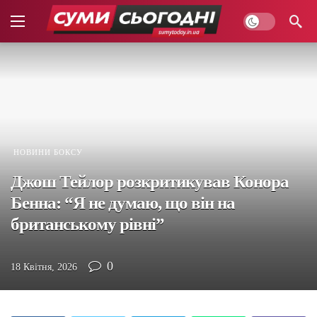
НОВИНИ БОКСУ
Джош Тейлор розкритикував Конора
Бенна: “Я не думаю, що він на
британському рівні”
0
18 Квітня, 2026