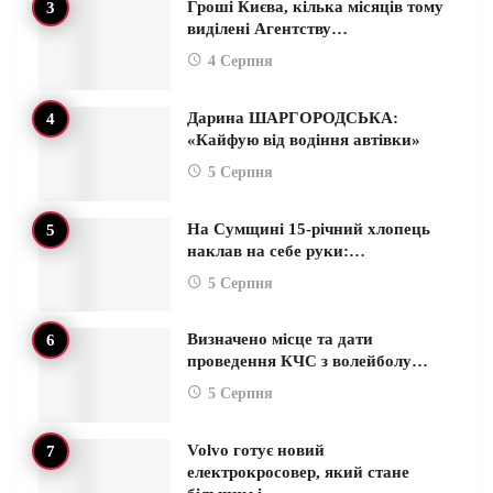
Гроші Києва, кілька місяців тому
виділені Агентству…
4 Серпня
Дарина ШАРГОРОДСЬКА:
«Кайфую від водіння автівки»
5 Серпня
На Сумщині 15-річний хлопець
наклав на себе руки:…
5 Серпня
Визначено місце та дати
проведення КЧС з волейболу…
5 Серпня
Volvo готує новий
електрокросовер, який стане