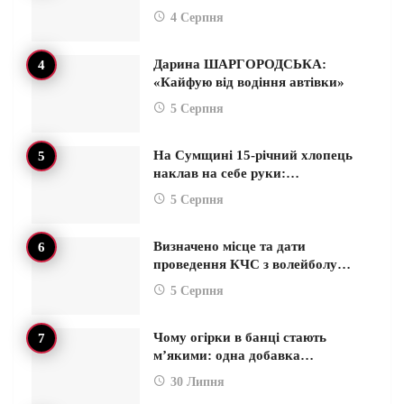
4 Серпня
Дарина ШАРГОРОДСЬКА:
«Кайфую від водіння автівки»
5 Серпня
На Сумщині 15-річний хлопець
наклав на себе руки:…
5 Серпня
Визначено місце та дати
проведення КЧС з волейболу…
5 Серпня
Чому огірки в банці стають
м’якими: одна добавка…
30 Липня