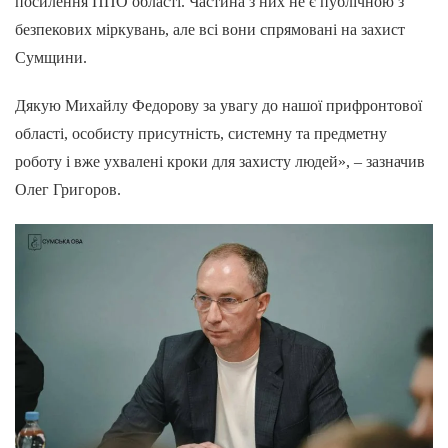
посилення ППО області. Частина з них не є публічною з
безпекових міркувань, але всі вони спрямовані на захист
Сумщини.
Дякую Михайлу Федорову за увагу до нашої прифронтової
області, особисту присутність, системну та предметну
роботу і вже ухвалені кроки для захисту людей», – зазначив
Олег Григоров.