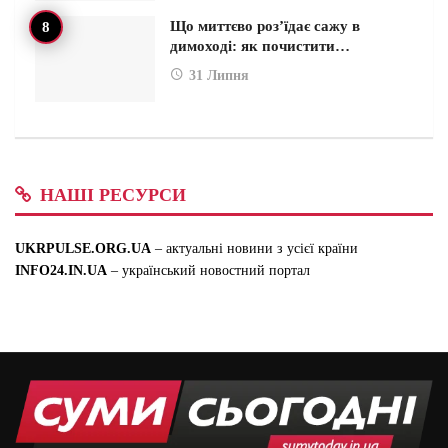
Що миттєво роз’їдає сажу в
димоході: як почистити…
31 Липня
НАШІ РЕСУРСИ
UKRPULSE.ORG.UA
– актуальні новини з усієї країни
INFO24.IN.UA
– український новостний портал