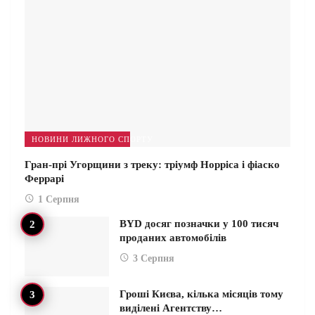
НОВИНИ ЛИЖНОГО СПОРТУ
Гран-прі Угорщини з треку: тріумф Норріса і фіаско
Феррарі
1 Серпня
BYD досяг позначки у 100 тисяч
проданих автомобілів
3 Серпня
Гроші Києва, кілька місяців тому
виділені Агентству…