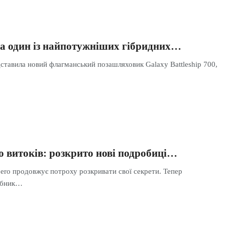
ла один із найпотужніших гібридних…
ставила новий флагманський позашляховик Galaxy Battleship 700,
о витоків: розкрито нові подробиці…
jero продовжує потроху розкривати свої секрети. Тепер
обник…