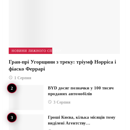
НОВИНИ ЛИЖНОГО СПОРТУ
Гран-прі Угорщини з треку: тріумф Норріса і
фіаско Феррарі
1 Серпня
BYD досяг позначки у 100 тисяч
проданих автомобілів
3 Серпня
Гроші Києва, кілька місяців тому
виділені Агентству…