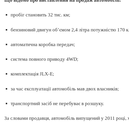
Що відомо про виставлений на продаж автомобіль:
пробіг становить 32 тис. км;
бензиновий двигун об’ємом 2,4 літра потужністю 170 к.
автоматична коробка передач;
система повного приводу 4WD;
комплектація JLX-E;
за час експлуатації автомобіль мав двох власників;
транспортний засіб не перебуває в розшуку.
За словами продавця, автомобіль випущений у 2011 році, 