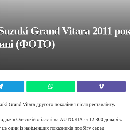
uzuki Grand Vitara 2011 ро
щині (ФОТО)
Telegram
WhatsApp
Viber
ki Grand Vitara другого покоління після рестайлінгу.
родаж в Одеській області на AUTO.RIA за 12 800 доларів,
ку це один із найменших показників пробігу серед