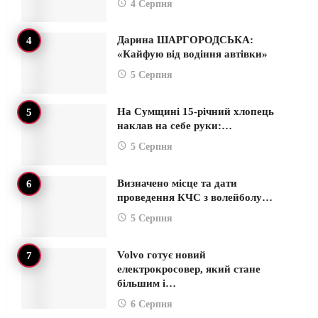
4 Серпня
Дарина ШАРГОРОДСЬКА:
«Кайфую від водіння автівки»
5 Серпня
На Сумщині 15-річний хлопець
наклав на себе руки:…
5 Серпня
Визначено місце та дати
проведення КЧС з волейболу…
5 Серпня
Volvo готує новий
електрокросовер, який стане
більшим і…
6 Серпня