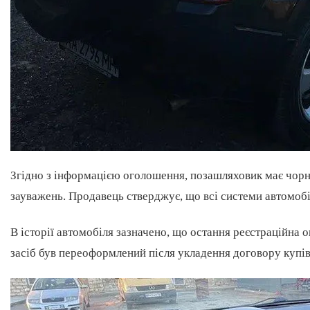
Згідно з інформацією оголошення, позашляховик має чорни
зауважень. Продавець стверджує, що всі системи автомобіл
В історії автомобіля зазначено, що остання реєстраційна 
засіб був переоформлений після укладення договору купів