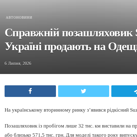
АВТОНОВИНИ
Справжній позашляховик S
Україні продають на Оде
6 Липня, 2026
Facebook
Twitter
На українському вторинному ринку з’явився рідкісний Suzu
Позашляховик із пробігом лише 32 тис. км виставили на п
або близько 571,5 тис. грн. Для моделі такого року випус