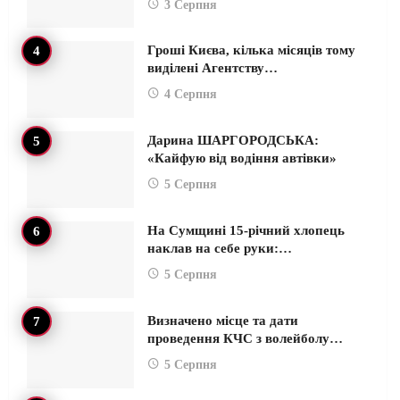
3 Серпня
Гроші Києва, кілька місяців тому
виділені Агентству…
4 Серпня
Дарина ШАРГОРОДСЬКА:
«Кайфую від водіння автівки»
5 Серпня
На Сумщині 15-річний хлопець
наклав на себе руки:…
5 Серпня
Визначено місце та дати
проведення КЧС з волейболу…
5 Серпня