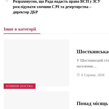
Розраховуємо, що Рада надасть право ВСП у ЗСУ
розслідувати злочини СЗЧ та дезертирства –
директор ДБР
Інше в категорії
Шосткинська 
У Шосткинській стом
населення…
6 Серпня, 2026
НОВИНИ ШОСТКА
Понад місяць