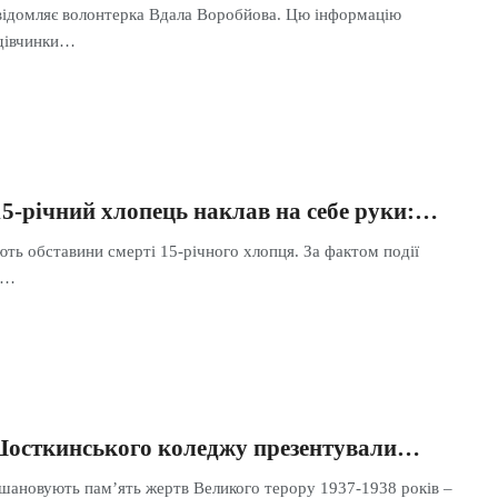
відомляє волонтерка Вдала Воробйова. Цю інформацію
 дівчинки…
5-річний хлопець наклав на себе руки:…
ють обставини смерті 15-річного хлопця. За фактом події
е…
 Шосткинського коледжу презентували…
 вшановують пам’ять жертв Великого терору 1937-1938 років –