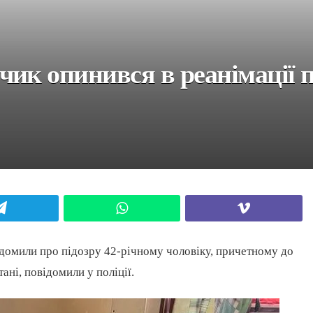
ик опинився в реанімації п
Telegram
WhatsApp
Viber
ідомили про підозру 42-річному чоловіку, причетному до
ані, повідомили у поліції.