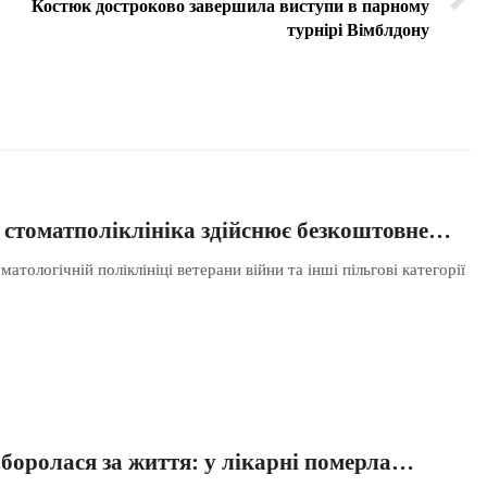
Костюк достроково завершила виступи в парному
турнірі Вімблдону
стоматполіклініка здійснює безкоштовне…
атологічній поліклініці ветерани війни та інші пільгові категорії
 боролася за життя: у лікарні померла…