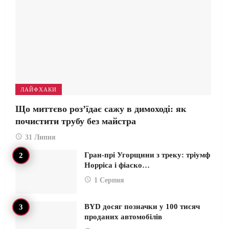
ЛАЙФХАКИ
Що миттєво роз’їдає сажу в димоході: як
почистити трубу без майстра
31 Липня
Гран-прі Угорщини з треку: тріумф
Норріса і фіаско…
1 Серпня
BYD досяг позначки у 100 тисяч
проданих автомобілів