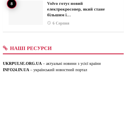
Volvo готує новий
електрокросовер, який стане
більшим і…
6 Серпня
НАШІ РЕСУРСИ
UKRPULSE.ORG.UA
– актуальні новини з усієї країни
INFO24.IN.UA
– український новостний портал