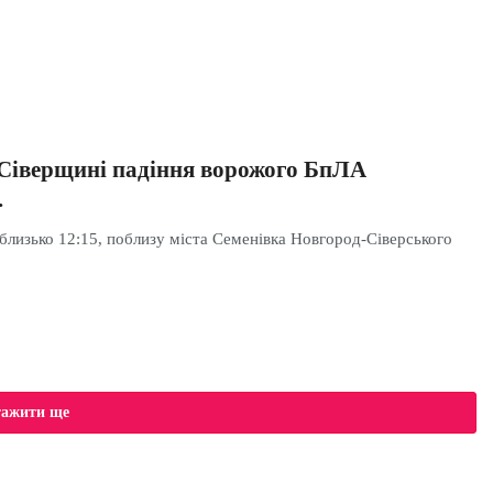
Сіверщині падіння ворожого БпЛА
…
 близько 12:15, поблизу міста Семенівка Новгород-Сіверського
тажити ще