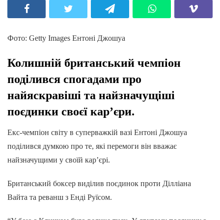
Фото: Getty Images Ентоні Джошуа
Колишній британський чемпіон
поділився спогадами про
найяскравіші та найзначущіші
поєдинки своєї кар’єри.
Екс-чемпіон світу в суперважкій вазі Ентоні Джошуа
поділився думкою про те, які перемоги він вважає
найзначущими у своїй кар’єрі.
Британський боксер виділив поєдинок проти Ділліана
Вайта та реванш з Енді Руїсом.