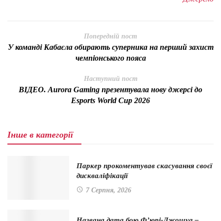
Попередній пост
У команді Кабаєла обирають суперника на перший захист
чемпіонського пояса
Наступний пост
ВІДЕО. Aurora Gaming презентувала нову джерсі до
Esports World Cup 2026
Інше в категорії
Паркер прокоментував скасування своєї
дискваліфікації
7 Серпня, 2026
Названа дата бою Ф’юрі-Джошуа –