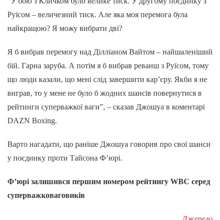
“У бою з Кличком було велике тиск. У другому поєдинку з
Руїсом – величезний тиск. Але яка моя перемога була
найкращою? Я можу вибрати дві?
Я б вибрав перемогу над Ділліаном Вайтом – найшаленіший
бій. Гарна заруба. А потім я б вибрав реванш з Руїсом, тому
що люди казали, що мені слід завершити кар’єру. Якби я не
виграв, то у мене не було б жодних шансів повернутися в
рейтинги суперважкої ваги”, – сказав Джошуа в коментарі
DAZN Boxing.
Варто нагадати, що раніше Джошуа говорив про свої шанси
у поєдинку проти Тайсона Ф’юрі.
Ф’юрі залишився першим номером рейтингу WBC серед
суперважковаговиків
Джерело