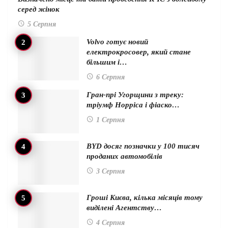
серед жінок
5 Серпня
Volvo готує новий
електрокросовер, який стане
більшим і…
6 Серпня
Гран-прі Угорщини з треку:
тріумф Норріса і фіаско…
1 Серпня
BYD досяг позначки у 100 тисяч
проданих автомобілів
3 Серпня
Гроші Києва, кілька місяців тому
виділені Агентству…
4 Серпня