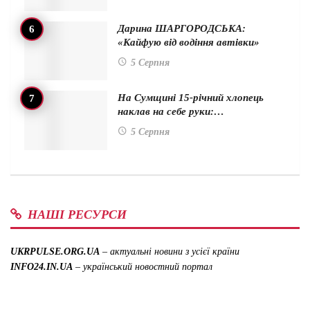
Дарина ШАРГОРОДСЬКА:
«Кайфую від водіння автівки»
5 Серпня
На Сумщині 15-річний хлопець
наклав на себе руки:…
5 Серпня
НАШІ РЕСУРСИ
UKRPULSE.ORG.UA
– актуальні новини з усієї країни
INFO24.IN.UA
– український новостний портал