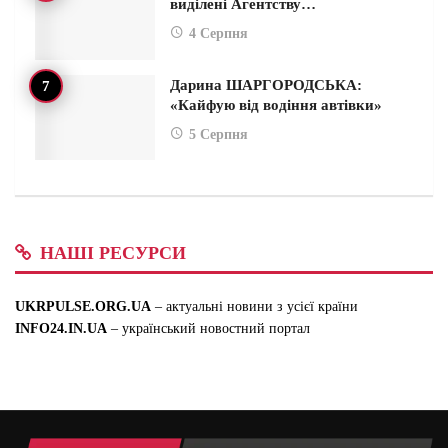
виділені Агентству…
4 Серпня
Дарина ШАРГОРОДСЬКА:
«Кайфую від водіння автівки»
5 Серпня
НАШІ РЕСУРСИ
UKRPULSE.ORG.UA
– актуальні новини з усієї країни
INFO24.IN.UA
– український новостний портал