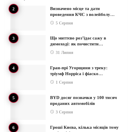
Визначено місце та дати
проведення КЧС з волейболу…
5 Серпня
Що миттєво роз’їдає сажу в
димоході: як почистити…
31 Липня
Гран-прі Угорщини з треку:
тріумф Норріса і фіаско…
1 Серпня
BYD досяг позначки у 100 тисяч
проданих автомобілів
3 Серпня
Гроші Києва, кілька місяців тому