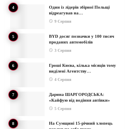
Один із лідерів збірної Польщі
відреагував на…
9 Серпня
BYD досяг позначки у 100 тисяч
проданих автомобілів
3 Серпня
Гроші Києва, кілька місяців тому
виділені Агентству…
4 Серпня
Дарина ШАРГОРОДСЬКА:
«Кайфую від водіння автівки»
5 Серпня
На Сумщині 15-річний хлопець