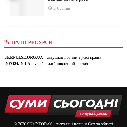
наклав на себе руки:…
5 Серпня
НАШІ РЕСУРСИ
UKRPULSE.ORG.UA
– актуальні новини з усієї країни
INFO24.IN.UA
– український новостний портал
© 2026
SUMYTODAY
- Актуальні новини Сум та області