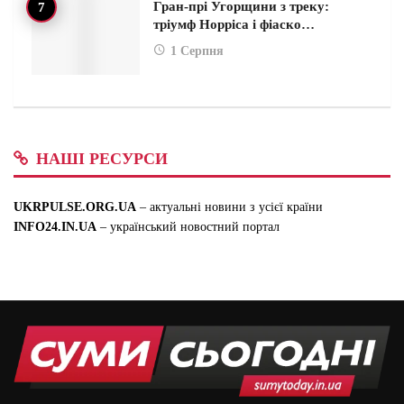
Гран-прі Угорщини з треку:
тріумф Норріса і фіаско…
1 Серпня
НАШІ РЕСУРСИ
UKRPULSE.ORG.UA
– актуальні новини з усієї країни
INFO24.IN.UA
– український новостний портал