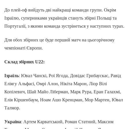
До плей-оф вийдуть дві найкращі команди групи. Окрім
Ізраїлю, суперниками українців стануть збірні Польщі та
Португалії, з якими команда зустрінеться у наступних турах.
Для обох збірних це буде перший матч на цьогорічному
чемпіонаті Європи.
Склад збірних U22:
Ізраїль
: Ювал Чанскі, Рої Ягода, Довідас Грибаускас, Равід
Еліягу Альфасі, Омрі Алон, Нікіта Марон, Ліор Вілі
Копілевич, Шай Майо Ліберман, Марк Рура, Еран Галахмі,
Елія Кіршенбаум, Ноам Ашо Кренцман, Мор Мартен, Ювал
Талмор.
Україна
: Артем Карватський, Роман Статний, Максим