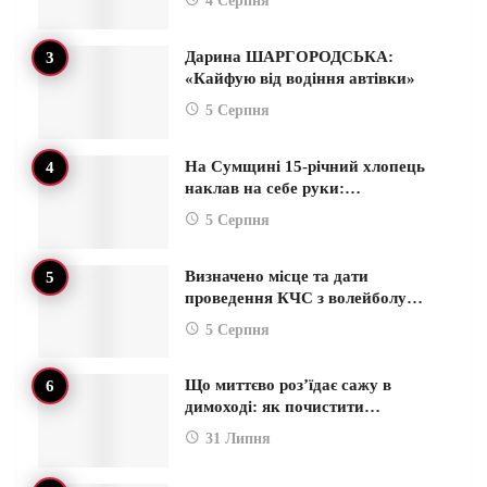
4 Серпня
Дарина ШАРГОРОДСЬКА:
«Кайфую від водіння автівки»
5 Серпня
На Сумщині 15-річний хлопець
наклав на себе руки:…
5 Серпня
Визначено місце та дати
проведення КЧС з волейболу…
5 Серпня
Що миттєво роз’їдає сажу в
димоході: як почистити…
31 Липня