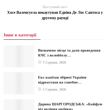
Наступний пост
Хосе Валенсуела нокаутував Едвіна Де Лос Сантоса у
другому раунді
Інше в категорії
Визначено місце та дати проведення
КЧС з волейболу…
5 Серпня, 2026
Екс-капітан збірної України
відреагував на ганебне…
5 Серпня, 2026
Дарина ШАРГОРОДСЬКА: «Кайфую
від водіння автівки»