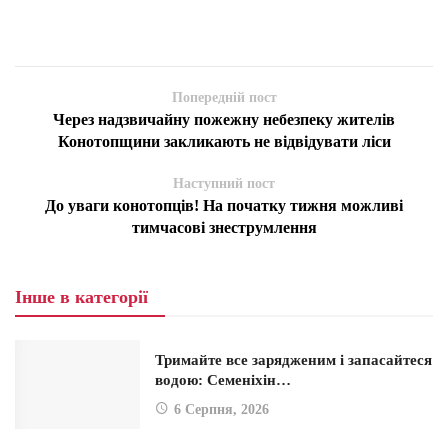
Попередній пост
Через надзвичайну пожежну небезпеку жителів
Конотопщини закликають не відвідувати ліси
Наступний пост
До уваги конотопців! На початку тижня можливі
тимчасові знеструмлення
Інше в категорії
Тримайте все зарядженим і запасайтеся
водою: Семеніхін…
6 Серпня, 2026