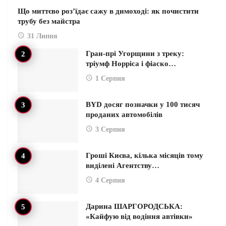
Що миттєво роз’їдає сажу в димоході: як почистити
трубу без майстра
31 Липня
Гран-прі Угорщини з треку:
тріумф Норріса і фіаско…
1 Серпня
BYD досяг позначки у 100 тисяч
проданих автомобілів
3 Серпня
Гроші Києва, кілька місяців тому
виділені Агентству…
4 Серпня
Дарина ШАРГОРОДСЬКА:
«Кайфую від водіння автівки»