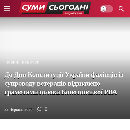
НОВИНИ КОНОТОП
До Дня Конституції України фахівців із
супроводу ветеранів відзначено
грамотами голови Конотопської РВА
0
29 Червня, 2026