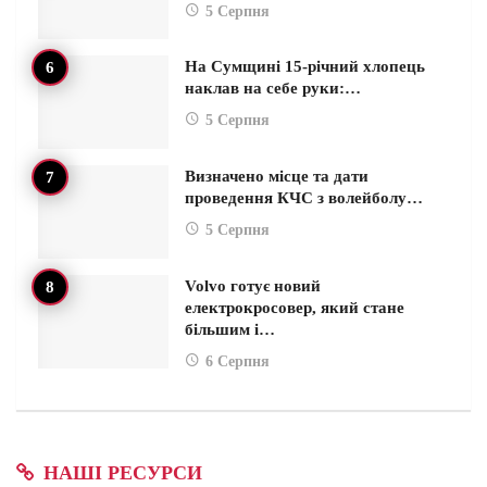
5 Серпня
На Сумщині 15-річний хлопець
наклав на себе руки:…
5 Серпня
Визначено місце та дати
проведення КЧС з волейболу…
5 Серпня
Volvo готує новий
електрокросовер, який стане
більшим і…
6 Серпня
НАШІ РЕСУРСИ