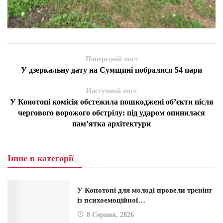
Попередній пост
У дзеркальну дату на Сумщині побралися 54 пари
Наступний пост
У Конотопі комісія обстежила пошкоджені об’єкти після
чергового ворожого обстрілу: під ударом опинилася
пам’ятка архітектури
Інше в категорії
У Конотопі для молоді провели тренінг
із психоемоційної…
8 Серпня, 2026