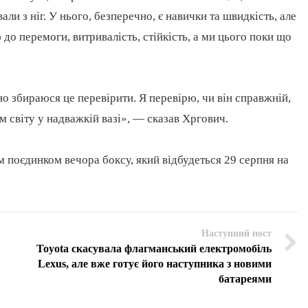
али з ніг. У нього, безперечно, є навички та швидкість, але
до перемоги, витривалість, стійкість, а ми цього поки що
чно збираюся це перевірити. Я перевірю, чи він справжній,
м світу у надважкій вазі», — сказав Хргович.
 поєдинком вечора боксу, який відбудеться 29 серпня на
Наступний пост
Toyota скасувала флагманський електромобіль
Lexus, але вже готує його наступника з новими
батареями