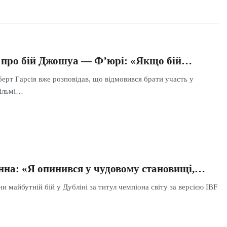
я про бій Джошуа — Ф’юрі: «Якщо бій…
ерт Гарсія вже розповідав, що відмовився брати участь у
ільмі…
на: «Я опинився у чудовому становищі,…
 майбутній бій у Дубліні за титул чемпіона світу за версією IBF