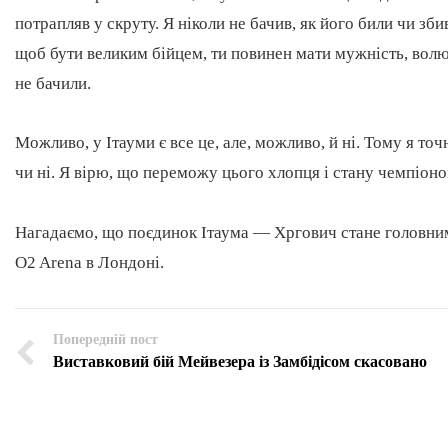
потрапляв у скруту. Я ніколи не бачив, як його били чи збив
щоб бути великим бійцем, ти повинен мати мужність, волю 
не бачили.
Можливо, у Ітауми є все це, але, можливо, й ні. Тому я то
чи ні. Я вірю, що переможу цього хлопця і стану чемпіоно
Нагадаємо, що поєдинок Ітаума — Хргович стане головним
O2 Arena в Лондоні.
Попередній пост
Виставковий бій Мейвезера із Замбідісом скасовано