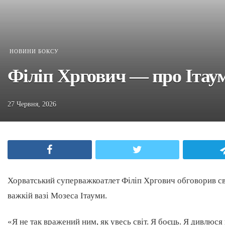
НОВИНИ БОКСУ
Філіп Хргович — про Ітаум
27 Червня, 2026
Facebook
Twitter
Хорватський суперважкоатлет Філіп Хргович обговорив св
важкій вазі Мозеса Ітауми.
«Я не так вражений ним, як увесь світ. Я боєць. Я дивлюся 