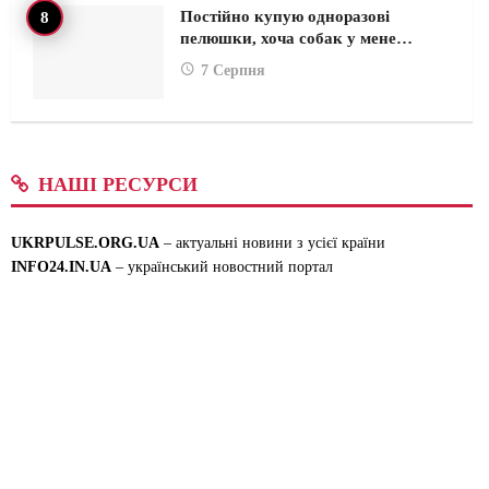
Постійно купую одноразові
пелюшки, хоча собак у мене…
7 Серпня
НАШІ РЕСУРСИ
UKRPULSE.ORG.UA
– актуальні новини з усієї країни
INFO24.IN.UA
– український новостний портал