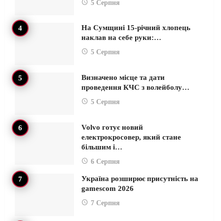
5 Серпня
На Сумщині 15-річний хлопець
наклав на себе руки:…
5 Серпня
Визначено місце та дати
проведення КЧС з волейболу…
5 Серпня
Volvo готує новий
електрокросовер, який стане
більшим і…
6 Серпня
Україна розширює присутність на
gamescom 2026
7 Серпня