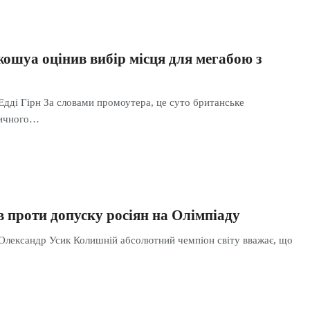
ошуа оцінив вибір місця для мегабою з
Едді Гірн За словами промоутера, це суто британське
ричного…
 проти допуску росіян на Олімпіаду
 Олександр Усик Колишній абсолютний чемпіон світу вважає, що