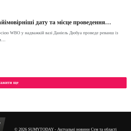
йімовірніші дату та місце проведення…
рсією WBO у надважкій вазі Даніель Дюбуа проведе реванш із
ем…
тажити ще
© 2026
SUMYTODAY
- Актуальні новини Сум та області