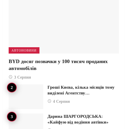
АВТОНОВИНИ
BYD досяг позначки у 100 тисяч проданих
автомобілів
3 Серпня
Гроші Києва, кілька місяців тому
виділені Агентству…
4 Серпня
Дарина ШАРГОРОДСЬКА:
«Кайфую від водіння автівки»