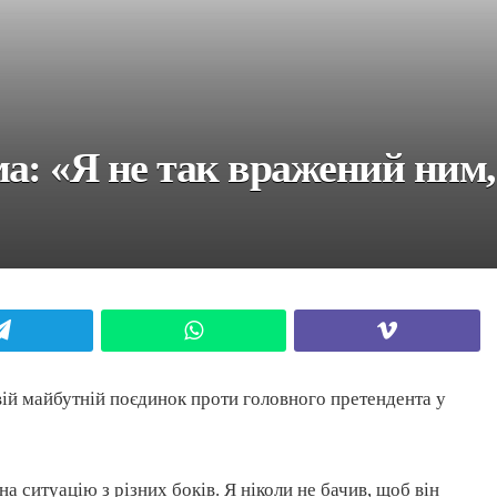
а: «Я не так вражений ним, 
Telegram
WhatsApp
Viber
ій майбутній поєдинок проти головного претендента у
на ситуацію з різних боків. Я ніколи не бачив, щоб він