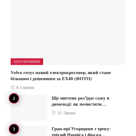
АВТОНОВИНИ
Volvo готує новий електрокросовер, який стане
більшим і дешевшим за EX40 (ФОТО)
6 Серпня
Що миттєво роз’їдає сажу в
димоході: як почистити…
31 Липня
Гран-прі Угорщини з треку:
тріумф Норріса і фіаско…