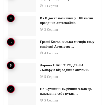
1 Серпня
BYD досяг позначки у 100 тисяч
проданих автомобілів
3 Серпня
Гроші Києва, кілька місяців тому
виділені Агентству…
4 Серпня
Дарина ШАРГОРОДСЬКА:
«Кайфую від водіння автівки»
5 Серпня
На Сумщині 15-річний хлопець
наклав на себе руки:…
5 Серпня