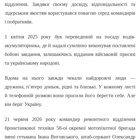
відділення. Завдяки своєму досвіду, відповідальності та
лідерським якостям користувався повагою серед командирів
і побратимів.
1 квітня 2025 року був переведений на посаду водія-
акумуляторника, де й надалі сумлінно виконував поставлені
бойові завдання, залишаючись відданим військовій присязі
та українському народові.
Вдома на нього завжди чекали найдорожчі люди —
дружина, п’ятеро доньок, рідні та близькі. У кожному листі
й телефонній розмові вони просили його берегти себе. Але
він беріг Україну.
21 червня 2026 року командир ремонтного відділення
бронетанкової техніки 58-ої окремої мотопіхотної бригада
імені гетьмана Івана Виговського, штаб-сержант Олександр