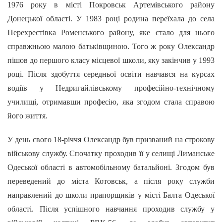
1976 року в місті Покровськ Артемівського району
Донецької області. У 1983 році родина переїхала до села
Перехрестівка Роменського району, яке стало для нього
справжньою малою батьківщиною. Того ж року Олександр
пішов до першого класу місцевої школи, яку закінчив у 1993
році. Після здобуття середньої освіти навчався на курсах
водіїв у Недригайлівському професійно-технічному
училищі, отримавши професію, яка згодом стала справою
його життя.
У день свого 18-річчя Олександр був призваний на строкову
військову службу. Спочатку проходив її у селищі Лиманське
Одеської області в автомобільному батальйоні. Згодом був
переведений до міста Котовськ, а після року служби
направлений до школи прапорщиків у місті Балта Одеської
області. Після успішного навчання проходив службу у