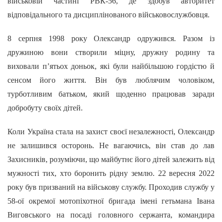
військовій частині РВК-56, де здобув авторитет
відповідального та дисциплінованого військовослужбовця.
8 серпня 1998 року Олександр одружився. Разом із
дружиною вони створили міцну, дружну родину та
виховали п’ятьох доньок, які були найбільшою гордістю й
сенсом його життя. Він був люблячим чоловіком,
турботливим батьком, який щоденно працював заради
добробуту своїх дітей.
Коли Україна стала на захист своєї незалежності, Олександр
не залишився осторонь. Не вагаючись, він став до лав
Захисників, розуміючи, що майбутнє його дітей залежить від
мужності тих, хто боронить рідну землю. 22 вересня 2022
року був призваний на військову службу. Проходив службу у
58-ої окремої мотопіхотної бригада імені гетьмана Івана
Виговського на посаді головного сержанта, командира