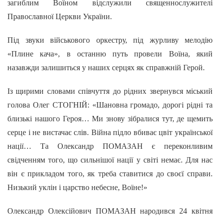
загиблим Воїном відслужили священнослужителі
Православної Церкви України.
Під звуки військового оркестру, під журливу мелодію
«Плине кача», в останню путь провели Воїна, який
назавжди залишиться у наших серцях як справжній Герой.
Із щирими словами співчуття до рідних звернувся міський
голова Олег СТОГНІЙ: «Шановна громадо, дорогі рідні та
близькі нашого Героя… Ми знову зібралися тут, де щемить
серце і не вистачає слів. Війна підло вбиває цвіт української
нації… Та Олександр ПОМАЗАН є переконливим
свідченням того, що сильнішої нації у світі немає. Для нас
він є прикладом того, як треба ставитися до своєї справи.
Низький уклін і царство небесне, Воїне!»
Олександр Олексійович ПОМАЗАН народився 24 квітня