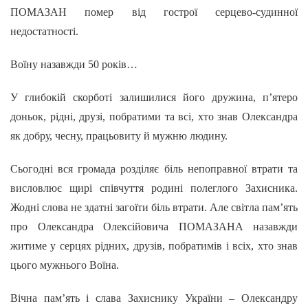
ПОМАЗАН помер від гострої серцево-судинної
недостатності.
Воїну назавжди 50 років…
У глибокій скорботі залишилися його дружина, п’ятеро
доньок, рідні, друзі, побратими та всі, хто знав Олександра
як добру, чесну, працьовиту й мужню людину.
Сьогодні вся громада розділяє біль непоправної втрати та
висловлює щирі співчуття родині полеглого Захисника.
Жодні слова не здатні загоїти біль втрати. Але світла пам’ять
про Олександра Олексійовича ПОМАЗАНА назавжди
житиме у серцях рідних, друзів, побратимів і всіх, хто знав
цього мужнього Воїна.
Вічна пам’ять і слава Захиснику України – Олександру