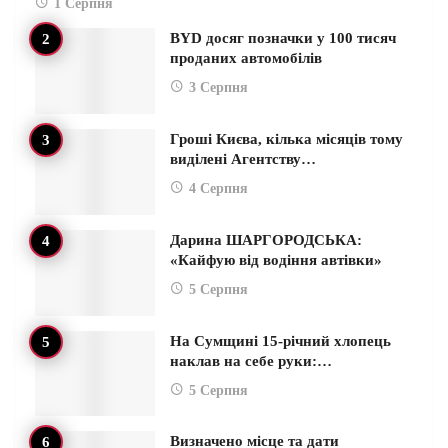
1 Серпня
BYD досяг позначки у 100 тисяч
проданих автомобілів
3 Серпня
Гроші Києва, кілька місяців тому
виділені Агентству…
4 Серпня
Дарина ШАРГОРОДСЬКА:
«Кайфую від водіння автівки»
5 Серпня
На Сумщині 15-річний хлопець
наклав на себе руки:…
5 Серпня
Визначено місце та дати