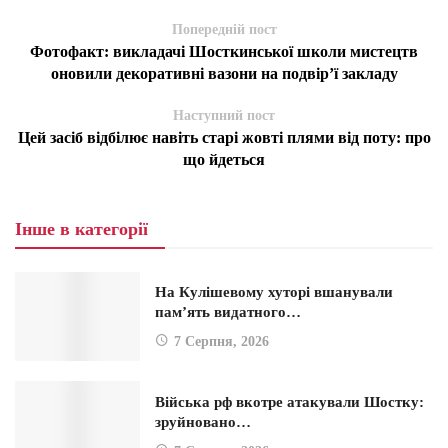
Попередній пост
Фотофакт: викладачі Шосткинської школи мистецтв
оновили декоративні вазони на подвір’ї закладу
Наступний пост
Цей засіб відбілює навіть старі жовті плями від поту: про
що йдеться
Інше в категорії
На Кулішевому хуторі вшанували
пам’ять видатного…
7 Серпня, 2026
Війська рф вкотре атакували Шостку:
зруйновано…