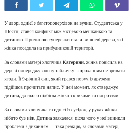
У дворі однієї з багатоповерхівок на вулиці Студентська у
Шостці стався конфлікт між місцевою мешканкою та
дитиною. Причиною суперечки стали вишневі дерева, які
жінка посадила на прибудинковій території.
За словами матері хлопчика
Катерини
, жінка повісила на
дереві попереджувальну табличку із проханням не зривати
ягоди. Її 9-річний син, який грався поруч із друзями,
підійшов прочитати напис. У цей момент, як стверджує
дитина, до нього підбігла жінка з криками та погрозами.
За словами хлопчика та однієї із сусідок, у руках жінки
нібито був ніж. Дитина злякалася, після чого у неї виникли
проблеми з диханням — така реакція, за словами матері,