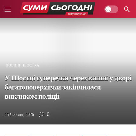
НОВИНИ ШОСТКА
У Шостці суперечка через вишні у дворі
багатоповерхівки закінчилася
викликом поліції
0
25 Червня, 2026