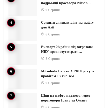
подробиці кросовера Nissan…
9 Серпня
Саудити знизили ціну на нафту
для Азії
6 Серпня
Експорт України під загрозою:
НБУ прогнозує втрати…
8 Серпня
Mitsubishi Lancer X 2010 року із
пробігом 13 тис. км…
9 Серпня
Ціни на нафту падають через
переговори Ірану та Оману
6 Серпня