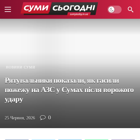
НОВИНИ СУМИ
Рятувальники показали, як гасили
пожежу на АЗС у Сумах після ворожого
удару
0
25 Червня, 2026