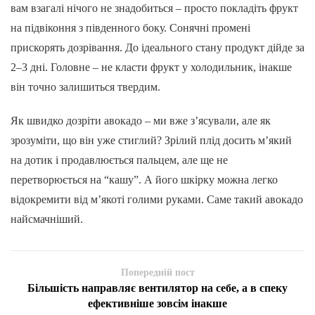
вам взагалі нічого не знадобиться – просто покладіть фрукт
на підвіконня з південного боку. Сонячні промені
прискорять дозрівання. До ідеального стану продукт дійде за
2–3 дні. Головне – не класти фрукт у холодильник, інакше
він точно залишиться твердим.
Як швидко дозріти авокадо – ми вже з’ясували, але як
зрозуміти, що він уже стиглий? Зрілий плід досить м’який
на дотик і продавлюється пальцем, але ще не
перетворюється на “кашу”. А його шкірку можна легко
відокремити від м’якоті голими руками. Саме такий авокадо
найсмачніший.
Попередній пост
Більшість направляє вентилятор на себе, а в спеку
ефективніше зовсім інакше