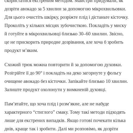
скористатися екстреним методом. Майстри придумали, як
дозріти авокадо за 5 хвилин за допомогою мікрохвильовки.
Для цього очистіть шкірку, розріжте плід і дістаньте кісточку.
Проколіть у кількох місцях зубочисткою. Покладіть у миску
й готуйте в мікрохвильовці близько 30–60 хвилин. Звісно,
це не прискорить природне дозрівання, але хоча б зробить
продукт м’яким.
Схожий трюк можна повторити й за допомогою духовки.
Розігрійте її до 90° і покладіть на деко загорнуте у фольгу
очищене авокадо без кісточки. Запікайте близько 10 хвилин.
Залиште продукт охолонути у вимкненій духовці.
Пам’ятайте, що хоча плід і розм’якне, але не набуде
характерного “стиглого” смаку. Тому такі методи підходять
лише для екстрених випадків. Якщо готові почекати кілька
днів, краще так і зробити. Далі ми розповімо, як дозріти