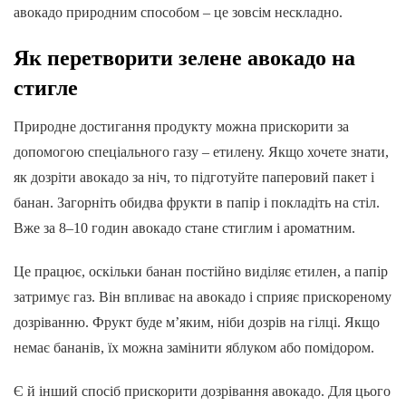
авокадо природним способом – це зовсім нескладно.
Як перетворити зелене авокадо на
стигле
Природне достигання продукту можна прискорити за
допомогою спеціального газу – етилену. Якщо хочете знати,
як дозріти авокадо за ніч, то підготуйте паперовий пакет і
банан. Загорніть обидва фрукти в папір і покладіть на стіл.
Вже за 8–10 годин авокадо стане стиглим і ароматним.
Це працює, оскільки банан постійно виділяє етилен, а папір
затримує газ. Він впливає на авокадо і сприяє прискореному
дозріванню. Фрукт буде м’яким, ніби дозрів на гілці. Якщо
немає бананів, їх можна замінити яблуком або помідором.
Є й інший спосіб прискорити дозрівання авокадо. Для цього