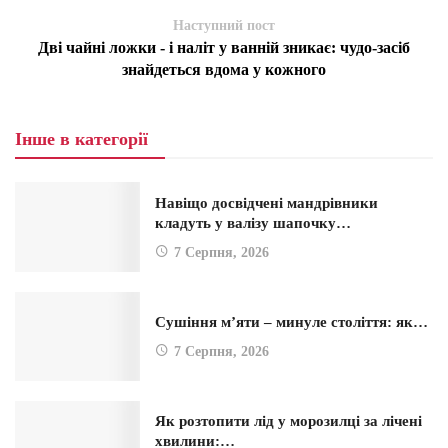
Наступний пост
Дві чайні ложки - і наліт у ванній зникає: чудо-засіб
знайдеться вдома у кожного
Інше в категорії
Навіщо досвідчені мандрівники
кладуть у валізу шапочку…
7 Серпня, 2026
Сушіння м’яти – минуле століття: як…
7 Серпня, 2026
Як розтопити лід у морозилці за лічені
хвилини:…