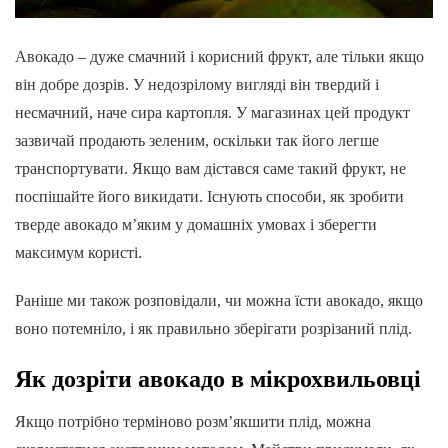
Авокадо – дуже смачний і корисний фрукт, але тільки якщо
він добре дозрів. У недозрілому вигляді він твердий і
несмачний, наче сира картопля. У магазинах цей продукт
зазвичай продають зеленим, оскільки так його легше
транспортувати. Якщо вам дістався саме такий фрукт, не
поспішайте його викидати. Існують способи, як зробити
тверде авокадо м’яким у домашніх умовах і зберегти
максимум користі.
Раніше ми також розповідали, чи можна їсти авокадо, якщо
воно потемніло, і як правильно зберігати розрізаний плід.
Як дозріти авокадо в мікрохвильовці
Якщо потрібно терміново розм’якшити плід, можна