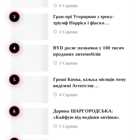
6 Серпня
Гран-прі Угорщини з треку:
тріумф Норріса і фіаско…
1 Серпня
BYD досяг позначки у 100 тисяч
проданих автомобілів
3 Серпня
Гроші Києва, кілька місяців тому
виділені Агентству…
4 Серпня
Дарина ШАРГОРОДСЬКА:
«Кайфую від водіння автівки»
5 Серпня