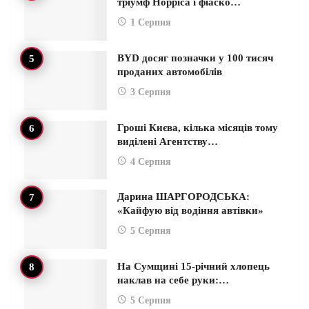
тріумф Норріса і фіаско…
1 Серпня
BYD досяг позначки у 100 тисяч
проданих автомобілів
3 Серпня
Гроші Києва, кілька місяців тому
виділені Агентству…
4 Серпня
Дарина ШАРГОРОДСЬКА:
«Кайфую від водіння автівки»
5 Серпня
На Сумщині 15-річний хлопець
наклав на себе руки:…
5 Серпня