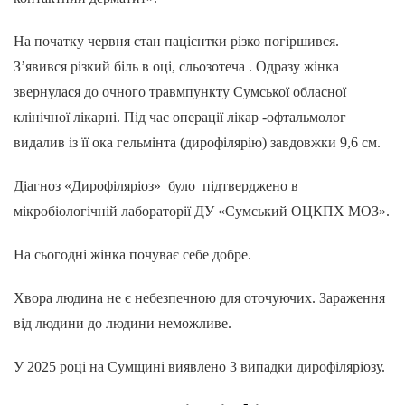
На початку червня стан пацієнтки різко погіршився.
З’явився різкий біль в оці, сльозотеча . Одразу жінка
звернулася до очного травмпункту Сумської обласної
клінічної лікарні. Під час операції лікар -офтальмолог
видалив із її ока гельмінта (дирофілярію) завдовжки 9,6 см.
Діагноз «Дирофіляріоз» було підтверджено в
мікробіологічній лабораторії ДУ «Сумський ОЦКПХ МОЗ».
На сьогодні жінка почуває себе добре.
Хвора людина не є небезпечною для оточуючих. Зараження
від людини до людини неможливе.
У 2025 році на Сумщині виявлено 3 випадки дирофіляріозу.