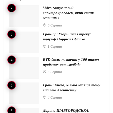
Volvo готує новий
електрокросовер, який стане
більшим і…
6 Серпня
Гран-прі Угорщини з треку:
тріумф Норріса і фіаско…
1 Серпня
BYD досяг позначки у 100 тисяч
проданих автомобілів
3 Серпня
Гроші Києва, кілька місяців тому
виділені Агентству…
4 Серпня
Дарина ШАРГОРОДСЬКА: