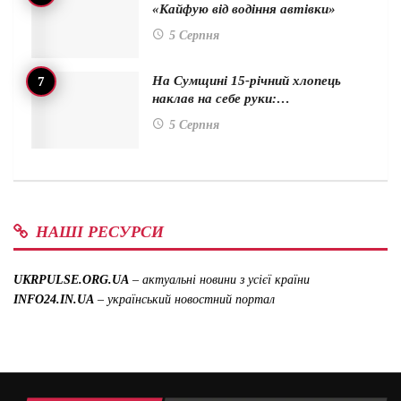
«Кайфую від водіння автівки»
5 Серпня
На Сумщині 15-річний хлопець
наклав на себе руки:…
5 Серпня
НАШІ РЕСУРСИ
UKRPULSE.ORG.UA
– актуальні новини з усієї країни
INFO24.IN.UA
– український новостний портал