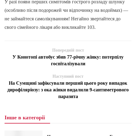
У разі появи перших симптомів гострого розладу шлунку
(особливо після подорожей чи відпочинку на водоймах) —
не займайтеся самолікуванням! Негайно звертайтеся до
свого сімейного лікаря або викликайте 103.
Попередній пост
У Конотопі автобус збив 77-річну жінку: потерпілу
госпіталізували
Наступний пост
На Сумщині зафіксували перший цього року випадок
дирофіляріозу: з ока жінки видалили 9-сантиметрового
паразита
Інше в категорії