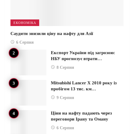
ЕКОНОМІКА
Саудити знизили ціну на нафту для Азії
6 Серпня
Експорт України під загрозою:
НБУ прогнозує втрати…
8 Серпня
Mitsubishi Lancer X 2010 року із
пробігом 13 тис. км…
9 Серпня
Ціни на нафту падають через
переговори Ірану та Оману
6 Серпня