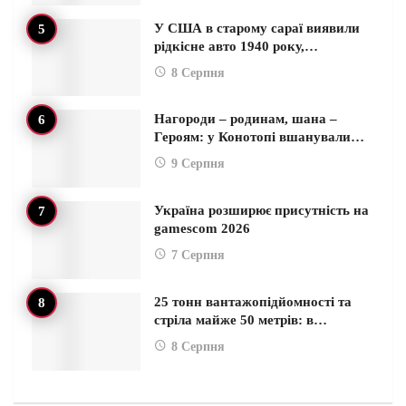
У США в старому сараї виявили
рідкісне авто 1940 року,…
8 Серпня
Нагороди – родинам, шана –
Героям: у Конотопі вшанували…
9 Серпня
Україна розширює присутність на
gamescom 2026
7 Серпня
25 тонн вантажопідйомності та
стріла майже 50 метрів: в…
8 Серпня