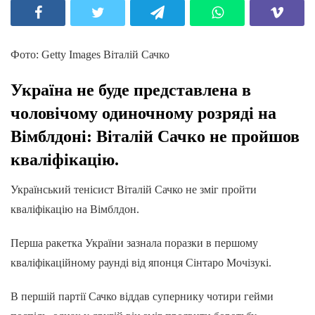
Фото: Getty Images Віталій Сачко
Україна не буде представлена в
чоловічому одиночному розряді на
Вімблдоні: Віталій Сачко не пройшов
кваліфікацію.
Український тенісист Віталій Сачко не зміг пройти
кваліфікацію на Вімблдон.
Перша ракетка України зазнала поразки в першому
кваліфікаційному раунді від японця Сінтаро Мочізукі.
В першій партії Сачко віддав супернику чотири гейми