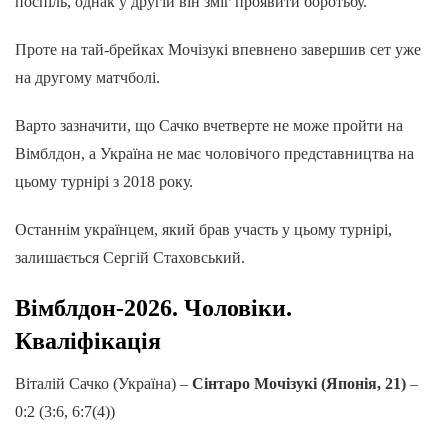
поспіль, однак у другій він зміг проявити боротьбу.
Проте на тай-брейках Мочізукі впевнено завершив сет уже
на другому матчболі.
Варто зазначити, що Сачко вчетверте не може пройти на
Вімблдон, а Україна не має чоловічого представництва на
цьому турнірі з 2018 року.
Останнім українцем, який брав участь у цьому турнірі,
залишається Сергій Стаховський.
Вімблдон-2026. Чоловіки.
Кваліфікація
Віталій Сачко (Україна) –
Сінтаро Мочізукі (Японія, 21)
–
0:2 (3:6, 6:7(4))