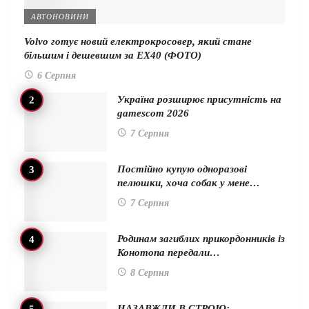
АВТОНОВИНИ
Volvo готує новий електрокросовер, який стане
більшим і дешевшим за EX40 (ФОТО)
6 Серпня
Україна розширює присутність на
gamescom 2026
7 Серпня
Постійно купую одноразові
пелюшки, хоча собак у мене…
7 Серпня
Родинам загиблих прикордонників із
Конотопа передали…
8 Серпня
НАЗАВЖДИ В СТРОЮ: