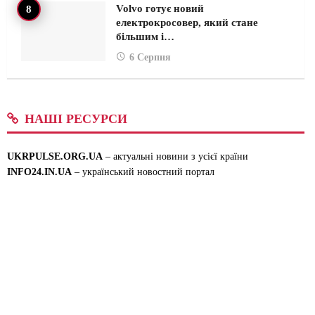
Volvo готує новий
електрокросовер, який стане
більшим і…
6 Серпня
НАШІ РЕСУРСИ
UKRPULSE.ORG.UA
– актуальні новини з усієї країни
INFO24.IN.UA
– український новостний портал