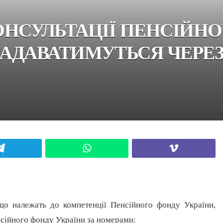
 КОНСУЛЬТАЦІЇ ПЕНСІЙН
АДАВАТИМУТЬСЯ ЧЕРЕЗ
Telegram
WhatsApp
Viber
 що належать до компетенції Пенсійного фонду України,
нсійного фонду України за номерами: