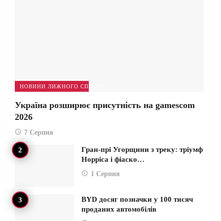
НОВИНИ ЛИЖНОГО СПОРТУ
Україна розширює присутність на gamescom
2026
7 Серпня
Гран-прі Угорщини з треку: тріумф
Норріса і фіаско…
1 Серпня
BYD досяг позначки у 100 тисяч
проданих автомобілів