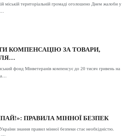
кій міській територіальній громаді оголошено Днем жалоби у
ю…
ТИ КОМПЕНСАЦІЮ ЗА ТОВАРИ,
ДЛЯ…
нський фонд Мінветеранів компенсує до 20 тисяч гривень на
та…
ЧІПАЙ!»: ПРАВИЛА МІННОЇ БЕЗПЕК
України знання правил мінної безпеки стає необхідністю.