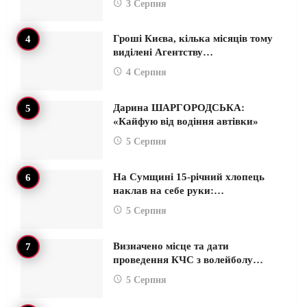
3 Серпня
Гроші Києва, кілька місяців тому
виділені Агентству…
4 Серпня
Дарина ШАРГОРОДСЬКА:
«Кайфую від водіння автівки»
5 Серпня
На Сумщині 15-річний хлопець
наклав на себе руки:…
5 Серпня
Визначено місце та дати
проведення КЧС з волейболу…
5 Серпня