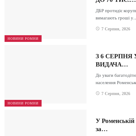
ДБР протидіє корупц
вимагають гроші у
7 Серпня, 2026
НОВИНИ РОМНИ
З 6 СЕРПНЯ
ВИДАЧА…
До уваги багатодіт
населення Роменсь
7 Серпня, 2026
НОВИНИ РОМНИ
У Роменській
за…