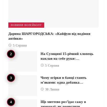
НОВИНИ ВОЛЕЙБОЛУ
Дарина ШАРГОРОДСЬКА: «Кайфую від водіння
автівки»
5 Серпня
На Сумщині 15-річний хлопець
наклав на себе руки:…
5 Серпня
Чому огірки в банці стають
м’якими: одна добавка…
30 Липня
Що миттєво роз’їдає сажу в
димоході: як почистити…