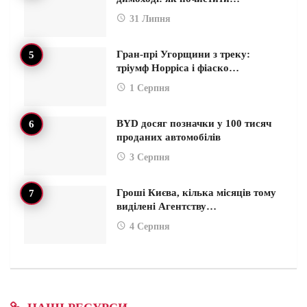
31 Липня
Гран-прі Угорщини з треку:
тріумф Норріса і фіаско…
1 Серпня
BYD досяг позначки у 100 тисяч
проданих автомобілів
3 Серпня
Гроші Києва, кілька місяців тому
виділені Агентству…
4 Серпня