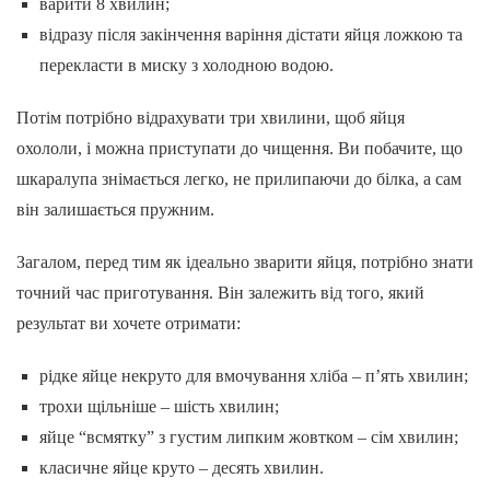
варити 8 хвилин;
відразу після закінчення варіння дістати яйця ложкою та
перекласти в миску з холодною водою.
Потім потрібно відрахувати три хвилини, щоб яйця
охололи, і можна приступати до чищення. Ви побачите, що
шкаралупа знімається легко, не прилипаючи до білка, а сам
він залишається пружним.
Загалом, перед тим як ідеально зварити яйця, потрібно знати
точний час приготування. Він залежить від того, який
результат ви хочете отримати:
рідке яйце некруто для вмочування хліба – п’ять хвилин;
трохи щільніше – шість хвилин;
яйце “всмятку” з густим липким жовтком – сім хвилин;
класичне яйце круто – десять хвилин.