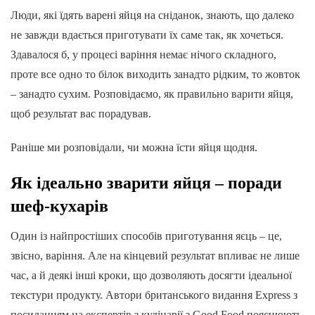
Люди, які їдять варені яйця на сніданок, знають, що далеко
не завжди вдається приготувати їх саме так, як хочеться.
Здавалося б, у процесі варіння немає нічого складного,
проте все одно то білок виходить занадто рідким, то жовток
– занадто сухим. Розповідаємо, як правильно варити яйця,
щоб результат вас порадував.
Раніше ми розповідали, чи можна їсти яйця щодня.
Як ідеально зварити яйця – поради
шеф-кухарів
Один із найпростіших способів приготування яєць – це,
звісно, варіння. Але на кінцевий результат впливає не лише
час, а й деякі інші кроки, що дозволяють досягти ідеальної
текстури продукту. Автори британського видання Express з
посиланням на експертів з кулінарії з Good Food пояснюють,