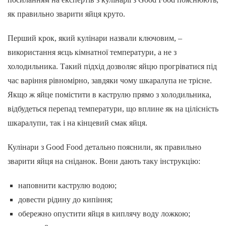
як правильно зварити яйця круто.
Перший крок, який кулінари назвали ключовим, –
використання яєць кімнатної температури, а не з
холодильника. Такий підхід дозволяє яйцю прогріватися під
час варіння рівномірно, завдяки чому шкаралупа не трісне.
Якщо ж яйце помістити в каструлю прямо з холодильника,
відбудеться перепад температури, що вплине як на цілісність
шкаралупи, так і на кінцевий смак яйця.
Кулінари з Good Food детально пояснили, як правильно
зварити яйця на сніданок. Вони дають таку інструкцію:
наповнити каструлю водою;
довести рідину до кипіння;
обережно опустити яйця в киплячу воду ложкою;