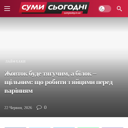
ЛАЙФХАКИ
Жовток буде тягучим, а білок –
щільним: що робити з яйцями перед
варінням
0
22 Червня, 2026