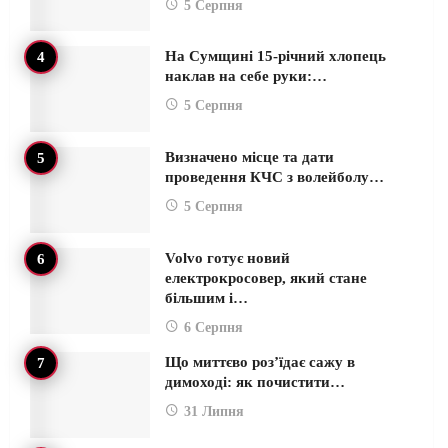
5 Серпня
На Сумщині 15-річний хлопець
наклав на себе руки:…
5 Серпня
Визначено місце та дати
проведення КЧС з волейболу…
5 Серпня
Volvo готує новий
електрокросовер, який стане
більшим і…
6 Серпня
Що миттєво роз’їдає сажу в
димоході: як почистити…
31 Липня