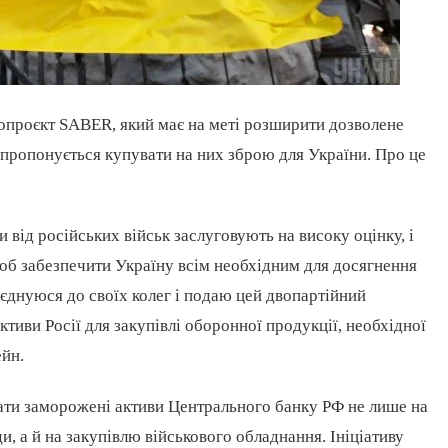
опроєкт SABER, який має на меті розширити дозволене
 пропонується купувати на них зброю для України. Про це
ни від російських військ заслуговують на високу оцінку, і
об забезпечити Україну всім необхідним для досягнення
иєднуюся до своїх колег і подаю цей двопартійний
ктиви Росії для закупівлі оборонної продукції, необхідної
ейн.
ти заморожені активи Центрального банку РФ не лише на
, а й на закупівлю військового обладнання. Ініціативу