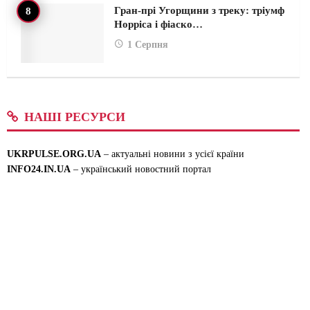
Гран-прі Угорщини з треку: тріумф
Норріса і фіаско…
1 Серпня
НАШІ РЕСУРСИ
UKRPULSE.ORG.UA
– актуальні новини з усієї країни
INFO24.IN.UA
– український новостний портал