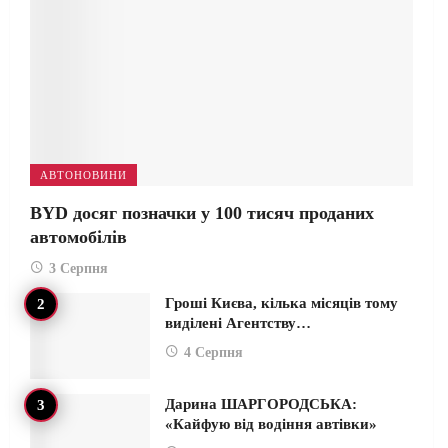
АВТОНОВИНИ
BYD досяг позначки у 100 тисяч проданих
автомобілів
3 Серпня
Гроші Києва, кілька місяців тому
виділені Агентству…
4 Серпня
Дарина ШАРГОРОДСЬКА:
«Кайфую від водіння автівки»