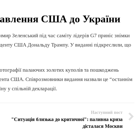
ставлення США до України
имир Зеленський під час саміту лідерів G7 приніс знімки
зиденту США Дональду Трампу. У виданні підкреслили, що
отографії палаючих золотих куполів та пошкоджень
дента США. Співрозмовники видання назвали це “останнім
у у спільній декларації.
Наступний пост
"Ситуація близька до критичної": паливна криза
дісталася Москви