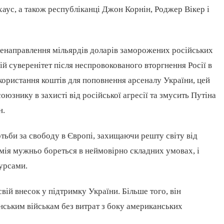
аус, а також республіканці Джон Корнін, Роджер Вікер і
еренаправлення мільярдів доларів заморожених російських
й суверенітет після неспровокованого вторгнення Росії в
ористання коштів для поповнення арсеналу України, цей
знику в захисті від російської агресії та змусить Путіна
н.
отьби за свободу в Європі, захищаючи решту світу від
рмія мужньо бореться в неймовірно складних умовах, і
урсами.
ій внесок у підтримку України. Більше того, він
нським військам без витрат з боку американських