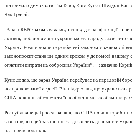
підтримали демократи Тім Кейн, Кріс Кунс і Шелдон Вайтх
Чак Граслі.
“Закон REPO заклав важливу основу для конфіскації та п
активів, щоб допомогти українському народу захистити сві
Україну. Розширивши передбачені законом можливості вик
законопроєкт стане ще одним кроком у допомозі нашому сою
оплатити витрати на озброєння України”, – зазначив Корні
Кунс додав, що зараз Україна перебуває на передовій бор
неспровокованої агресії. Він підкреслив, що українська а
США повинні забезпечити її необхідними засобами та рес
Республіканець Грасслі заявив, що США повинні зробити св
зазначив, що цей законопроєкт дозволить допомогти украї
платників податків.