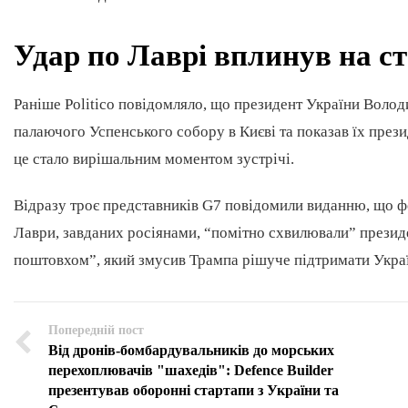
Удар по Лаврі вплинув на 
Раніше Politico повідомляло, що президент України Волод
палаючого Успенського собору в Києві та показав їх пре
це стало вирішальним моментом зустрічі.
Відразу троє представників G7 повідомили виданню, що ф
Лаври, завданих росіянами, “помітно схвилювали” прези
поштовхом”, який змусив Трампа рішуче підтримати Україн
Попередній пост
Від дронів-бомбардувальників до морських
перехоплювачів "шахедів": Defence Builder
презентував оборонні стартапи з України та