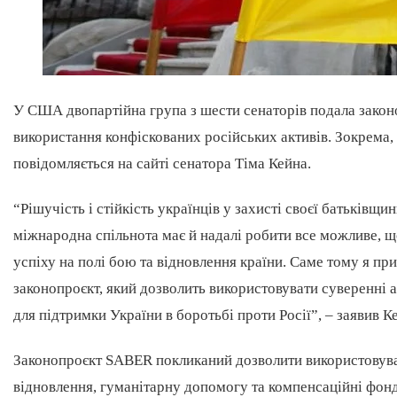
У США двопартійна група з шести сенаторів подала закон
використання конфіскованих російських активів. Зокрема,
повідомляється на сайті сенатора Тіма Кейна.
“Рішучість і стійкість українців у захисті своєї батьківщи
міжнародна спільнота має й надалі робити все можливе, щ
успіху на полі бою та відновлення країни. Саме тому я пр
законопроєкт, який дозволить використовувати суверенні а
для підтримки України в боротьбі проти Росії”, – заявив К
Законопроєкт SABER покликаний дозволити використовува
відновлення, гуманітарну допомогу та компенсаційні фонди