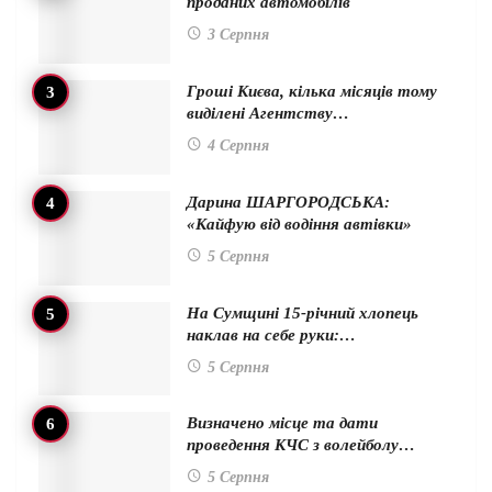
проданих автомобілів
3 Серпня
Гроші Києва, кілька місяців тому
виділені Агентству…
4 Серпня
Дарина ШАРГОРОДСЬКА:
«Кайфую від водіння автівки»
5 Серпня
На Сумщині 15-річний хлопець
наклав на себе руки:…
5 Серпня
Визначено місце та дати
проведення КЧС з волейболу…
5 Серпня