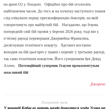
на арені O2 у Лондоні. Офіційно про бій оголосять
найближчим часом. До того ж на початку наступного тижня
слід очікувати першу пресконференцію боксерів, на якій
говоритимуть про майбутній бій. Нагадаємо, що Ітаума
попередній свій бій провів у березні 2026 року, тоді він у
п’ятому раунді перевершив Джермейна Франкліна,
досягнувши технічного нокауту. Хргович востаннє
виходив на бій цьогоріч у травні і переміг у третьому раунді,
так само технічним нокаутом. Його суперником був Девід
Аллен.
Потенційний суперник Ітауми прокоментував
можливий бій
Джерело
Попередній пост
У команді Кабаєла мають намір домогтися згоди Усика на