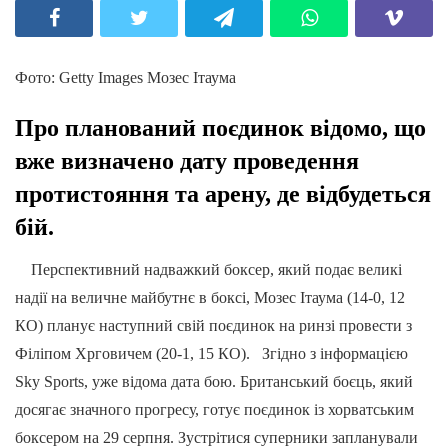
Фото: Getty Images Мозес Ітаума
Про планований поєдинок відомо, що
вже визначено дату проведення
протистояння та арену, де відбудеться
бій.
Перспективний надважкий боксер, який подає великі
надії на величне майбутнє в боксі, Мозес Ітаума (14-0, 12
КО) планує наступний свій поєдинок на ринзі провести з
Філіпом Хрговичем (20-1, 15 КО). Згідно з інформацією
Sky Sports, уже відома дата бою. Британський боєць, який
досягає значного прогресу, готує поєдинок із хорватським
боксером на 29 серпня. Зустрітися суперники запланували