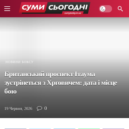
НОВИНИ БОКСУ
Британський проспект Ітаума
зустрінеться з Хрговичем: дата і місце
бою
0
19 Червня, 2026