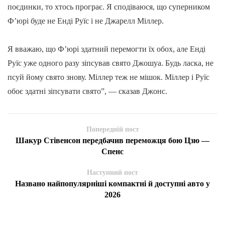
поєдинки, то хтось програє. Я сподіваюся, що суперником
Ф’юрі буде не Енді Руїс і не Джарелл Міллер.
Я вважаю, що Ф’юрі здатний перемогти їх обох, але Енді
Руїс уже одного разу зіпсував свято Джошуа. Будь ласка, не
псуй йому свято знову. Міллер теж не мішок. Міллер і Руїс
обоє здатні зіпсувати свято”, — сказав Джонс.
Попередній пост
Шакур Стівенсон передбачив переможця бою Цзю —
Спенс
Наступний пост
Названо найпопулярніші компактні й доступні авто у
2026