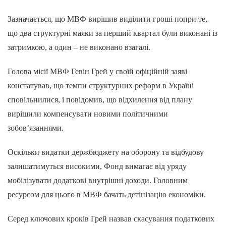
Зазначається, що МВФ вирішив виділити гроші попри те,
що два структурні маяки за перший квартал були виконані із
затримкою, а один – не виконано взагалі.
Голова місії МВФ Гевін Грей у своїй офіційній заяві
констатував, що темпи структурних реформ в Україні
сповільнилися, і повідомив, що відхилення від плану
вирішили компенсувати новими політичними
зобов’язаннями.
Оскільки видатки держбюджету на оборону та відбудову
залишатимуться високими, Фонд вимагає від уряду
мобілізувати додаткові внутрішні доходи. Головним
ресурсом для цього в МВФ бачать детінізацію економіки.
Серед ключових кроків Грей назвав скасування податкових