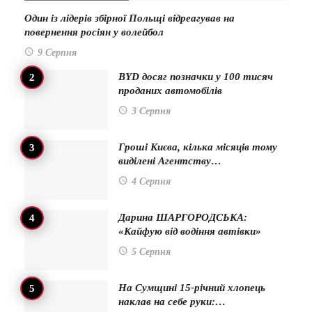
Один із лідерів збірної Польщі відреагував на
повернення росіян у волейбол
9 Серпня
BYD досяг позначки у 100 тисяч
проданих автомобілів
3 Серпня
Гроші Києва, кілька місяців тому
виділені Агентству…
4 Серпня
Дарина ШАРГОРОДСЬКА:
«Кайфую від водіння автівки»
5 Серпня
На Сумщині 15-річний хлопець
наклав на себе руки:…