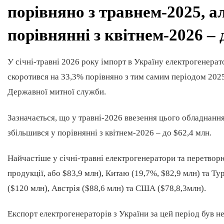
порівняно з травнем-2025, а
порівнянні з квітнем-2026 – 
У січні-травні 2026 року імпорт в Україну електрогенера
скоротився на 33,3% порівняно з тим самим періодом 2025
Державної митної служби.
Зазначається, що у травні-2026 ввезення цього обладнанн
збільшився у порівнянні з квітнем-2026 – до $62,4 млн.
Найчастіше у січні-травні електрогенератори та перетворю
продукції, або $83,9 млн), Китаю (19,7%, $82,9 млн) та Тур
($120 млн), Австрія ($88,6 млн) та США ($78,8,3млн).
Експорт електрогенераторів з України за цей період був не