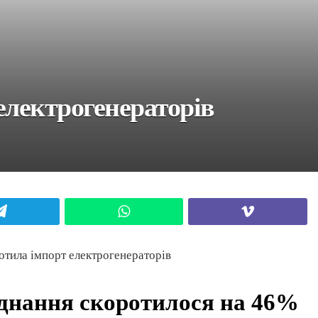
електрогенераторів
Telegram
WhatsApp
Viber
отила імпорт електрогенераторів
аднання скоротилося на 46%