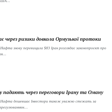
ї США…
є через ризики довкола Ормузької протоки
 Нафта знову перевищила $83 Іран розглядає законопроєкт про
для…
у падають через переговори Ірану та Оману
s Нафта дешевшає Інвестори також уважно стежать за
врегулюванням…