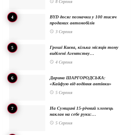
8 Серпня
BYD досяг позначки у 100 тисяч
проданих автомобілів
3 Серпня
Гроші Києва, кілька місяців тому
виділені Агентству…
4 Серпня
Дарина ШАРГОРОДСЬКА:
«Кайфую від водіння автівки»
5 Серпня
На Сумщині 15-річний хлопець
наклав на себе руки:…
5 Серпня