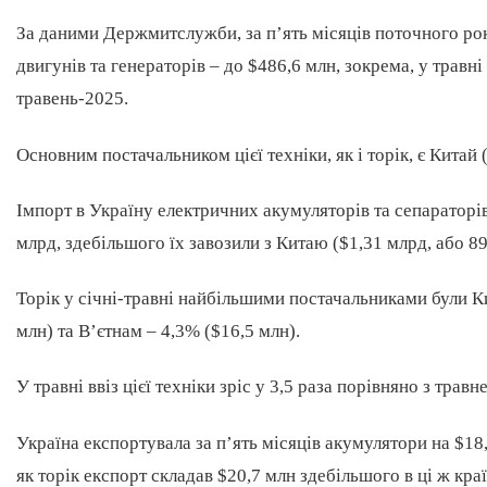
За даними Держмитслужби, за п’ять місяців поточного рок
двигунів та генераторів – до $486,6 млн, зокрема, у травні 
травень-2025.
Основним постачальником цієї техніки, як і торік, є Китай
Імпорт в Україну електричних акумуляторів та сепараторів 
млрд, здебільшого їх завозили з Китаю ($1,31 млрд, або 89,3
Торік у січні-травні найбільшими постачальниками були К
млн) та В’єтнам – 4,3% ($16,5 млн).
У травні ввіз цієї техніки зріс у 3,5 раза порівняно з трав
Україна експортувала за п’ять місяців акумулятори на $1
як торік експорт складав $20,7 млн здебільшого в ці ж краї