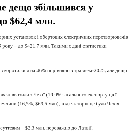
ле дещо збільшився у
до $62,4 млн.
торних установок і обертових електричних перетворювачів
 року – до $421,7 млн. Такими є дані статистики
я скоротилося на 46% порівняно з травнем-2025, але дещо
вачі ввозили з Чехії (19,9% загального експорту цієї
еччини (16,5%, $69,5 млн), тоді як торік це були Чехія
суттєвим – $2,3 млн, переважно до Латвії.