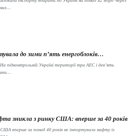
 Блокада експорту вдарить по Україні на понад $2 млрд Через
тних…
тувала до зими п’ять енергоблоків…
а підконтрольній Україні території три АЕС і дев’ять
ники…
фта зникла з ринку США: вперше за 40 років
 США вперше за понад 40 років не імпортували нафту із