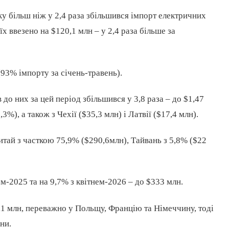
у більш ніж у 2,4 раза збільшився імпорт електричних
їх ввезено на $120,1 млн – у 2,4 раза більше за
 (93% імпорту за січень-травень).
до них за цей період збільшився у 3,8 раза – до $1,47
%), а також з Чехії ($35,3 млн) і Латвії ($17,4 млн).
итай з часткою 75,9% ($290,6млн), Тайвань з 5,8% ($22
нем-2025 та на 9,7% з квітнем-2026 – до $333 млн.
8,1 млн, переважно у Польщу, Францію та Німеччину, тоді
ни.