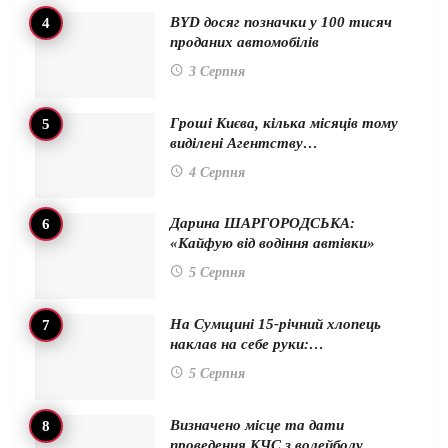
BYD досяг позначки у 100 тисяч
проданих автомобілів
3 Серпня
Гроші Києва, кілька місяців тому
виділені Агентству…
4 Серпня
Дарина ШАРГОРОДСЬКА:
«Кайфую від водіння автівки»
5 Серпня
На Сумщині 15-річний хлопець
наклав на себе руки:…
5 Серпня
Визначено місце та дати
проведення КЧС з волейболу…