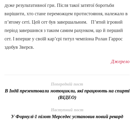
дуже результативної гри. Після такої затятої боротьби
вирішити, хто стане переможцем протистояння, належало в
п’ятому сеті. Цей сет був завершальним. П’ятий ігровий
період завершився з таким самим рахунком, що й перший
сет. І вперше у своїй кар’єрі титул чемпіона Ролан Гаррос
здобув Зверєв.
Джерело
Попередній пост
В Індії презентовали мотоцикли, які працюють на спирті
(ВІДЕО)
Наступний пост
У Формулі-1 пілот Мерседес установив новий рекорд