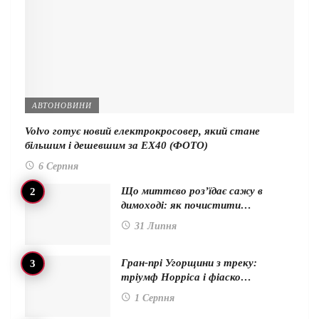
АВТОНОВИНИ
Volvo готує новий електрокросовер, який стане
більшим і дешевшим за EX40 (ФОТО)
6 Серпня
Що миттєво роз’їдає сажу в
димоході: як почистити…
31 Липня
Гран-прі Угорщини з треку:
тріумф Норріса і фіаско…
1 Серпня