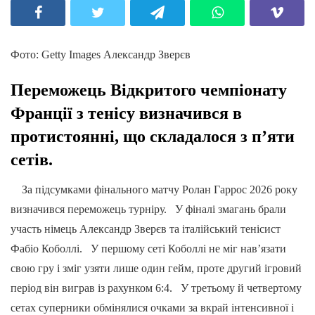
Фото: Getty Images Александр Зверєв
Переможець Відкритого чемпіонату
Франції з тенісу визначився в
протистоянні, що складалося з п’яти
сетів.
За підсумками фінального матчу Ролан Гаррос 2026 року
визначився переможець турніру. У фіналі змагань брали
участь німець Александр Зверєв та італійський тенісист
Фабіо Коболлі. У першому сеті Коболлі не міг нав’язати
свою гру і зміг узяти лише один гейм, проте другий ігровий
період він виграв із рахунком 6:4. У третьому й четвертому
сетах суперники обмінялися очками за вкрай інтенсивної і