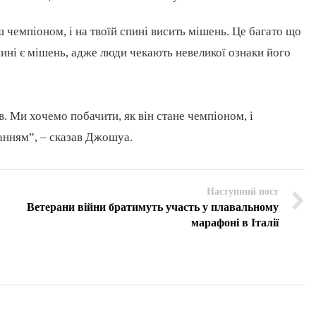
єш чемпіоном, і на твоїй спині висить мішень. Це багато що
пині є мішень, адже люди чекають невеликої ознаки його
в. Ми хочемо побачити, як він стане чемпіоном, і
ванням”, – сказав Джошуа.
Наступний пост
Ветерани війни братимуть участь у плавальному
марафоні в Італії