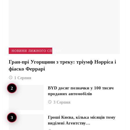
НОВИНИ ЛИЖНОГО СПОРТУ
Гран-прі Угорщини з треку: тріумф Норріса і
фіаско Феррарі
1 Серпня
BYD досяг позначки у 100 тисяч
проданих автомобілів
3 Серпня
Гроші Києва, кілька місяців тому
виділені Агентству…