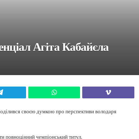
енціал Агіта Кабайєла
Telegram
WhatsApp
Viber
поділився своєю думкою про перспективи володаря
ти повноцінний чемпіонський титул.