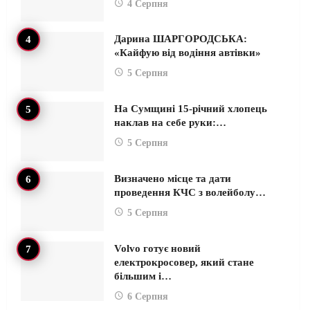
4 Серпня
Дарина ШАРГОРОДСЬКА:
«Кайфую від водіння автівки»
5 Серпня
На Сумщині 15-річний хлопець
наклав на себе руки:…
5 Серпня
Визначено місце та дати
проведення КЧС з волейболу…
5 Серпня
Volvo готує новий
електрокросовер, який стане
більшим і…
6 Серпня