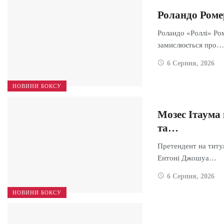
Роландо Роме
Роландо «Роллі» Ром
замислюється про…
6 Серпня, 2026
НОВИНИ БОКСУ
Мозес Ітаума
та…
Претендент на титул
Ентоні Джошуа…
6 Серпня, 2026
НОВИНИ БОКСУ