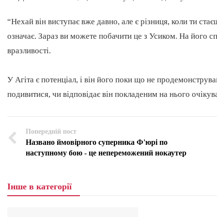
“Нехай він виступає вже давно, але є різниця, коли ти ста
означає. Зараз ви можете побачити це з Усиком. На його с
вразливості.
У Агіта є потенціал, і він його поки що не продемонструва
подивитися, чи відповідає він покладеним на нього очіку
Попередній пост
Названо ймовірного суперника Ф'юрі по
наступному бою - це непереможений нокаутер
Інше в категорії