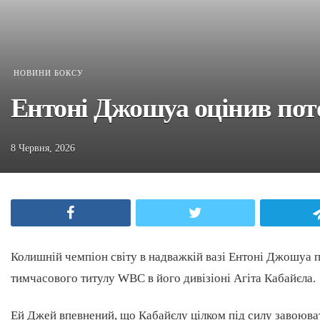
НОВИНИ БОКСУ
Ентоні Джошуа оцінив пот
8 Червня, 2026
Facebook
Twitter
Колишній чемпіон світу в надважкій вазі Ентоні Джошуа 
тимчасового титулу WBC в його дивізіоні Агіта Кабайєла.
Ей Джей впевнений, що Кабайєлу цілком під силу завоюва