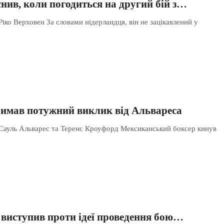
нив, коли погодиться на другий бій з…
Ріко Верховен За словами нідерландця, він не зацікавлений у
имав потужний виклик від Альвареса
 Сауль Альварес та Теренс Кроуфорд Мексиканський боксер кинув
 виступив проти ідеї проведення бою…