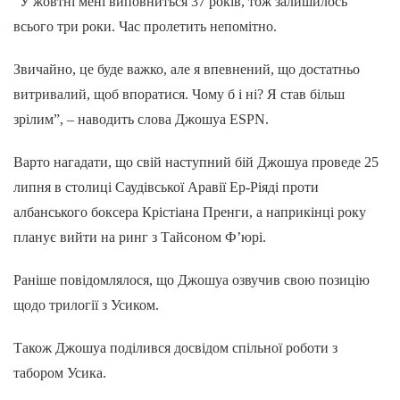
“У жовтні мені виповниться 37 років, тож залишилось
всього три роки. Час пролетить непомітно.
Звичайно, це буде важко, але я впевнений, що достатньо
витривалий, щоб впоратися. Чому б і ні? Я став більш
зрілим”, – наводить слова Джошуа ESPN.
Варто нагадати, що свій наступний бій Джошуа проведе 25
липня в столиці Саудівської Аравії Ер-Ріяді проти
албанського боксера Крістіана Пренги, а наприкінці року
планує вийти на ринг з Тайсоном Ф’юрі.
Раніше повідомлялося, що Джошуа озвучив свою позицію
щодо трилогії з Усиком.
Також Джошуа поділився досвідом спільної роботи з
табором Усика.