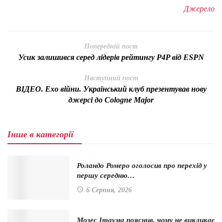
Джерело
Попередній пост
Усик залишився серед лідерів рейтингу P4P від ESPN
Наступний пост
ВІДЕО. Ехо війни. Український клуб презентував нову
джерсі до Cologne Major
Інше в категорії
Роландо Ромеро оголосив про перехід у
першу середню…
6 Серпня, 2026
Мозес Ітаума пояснив, чому не викликає