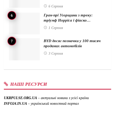
6 Серпня
Гран-прі Угорщини з треку:
тріумф Норріса і фіаско…
1 Серпня
BYD досяг позначки у 100 тисяч
проданих автомобілів
3 Серпня
НАШІ РЕСУРСИ
UKRPULSE.ORG.UA
– актуальні новини з усієї країни
INFO24.IN.UA
– український новостний портал