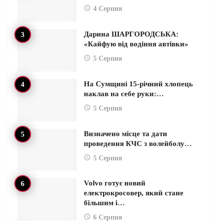
4 Серпня
Дарина ШАРГОРОДСЬКА:
«Кайфую від водіння автівки»
5 Серпня
На Сумщині 15-річний хлопець
наклав на себе руки:…
5 Серпня
Визначено місце та дати
проведення КЧС з волейболу…
5 Серпня
Volvo готує новий
електрокросовер, який стане
більшим і…
6 Серпня