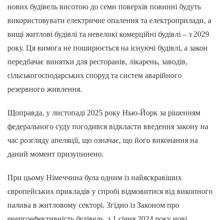
нових будівель висотою до семи поверхів повинні будуть
використовувати електричне опалення та електроприлади, а
вищі житлові будівлі та невеликі комерційні будівлі – з 2029
року. Ця вимога не поширюється на існуючі будівлі, а закон
передбачає винятки для ресторанів, лікарень, заводів,
сільськогосподарських споруд та систем аварійного
резервного живлення.
Щоправда, у листопаді 2025 року Нью-Йорк за рішенням
федерального суду погодився відкласти введення закону на
час розгляду апеляції, що означає, що його виконання на
даний момент призупинено.
При цьому Німеччина була одним із найяскравіших
європейських прикладів у спробі відмовитися від викопного
палива в житловому секторі. Згідно із Законом про
енергоефективність будівель, з 1 січня 2024 року нові