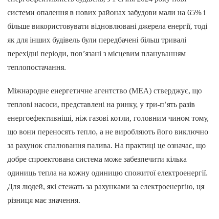
системи опалення в нових районах забудови мали на 65% і
більше використовувати відновлювані джерела енергії, тоді
як для інших будівель були передбачені більш тривалі
перехідні періоди, пов’язані з місцевим плануванням
теплопостачання.
Міжнародне енергетичне агентство (МЕА) стверджує, що
теплові насоси, представлені на ринку, у три-п’ять разів
енергоефективніші, ніж газові котли, головним чином тому,
що вони переносять тепло, а не виробляють його виключно
за рахунок спалювання палива. На практиці це означає, що
добре спроектована система може забезпечити кілька
одиниць тепла на кожну одиницю спожитої електроенергії.
Для людей, які стежать за рахунками за електроенергію, ця
різниця має значення.