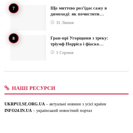
Що миттєво роз’їдає сажу в
димоході: як почистити…
31 Липня
Гран-прі Угорщини з треку:
тріумф Норріса і фіаско…
1 Серпня
НАШІ РЕСУРСИ
UKRPULSE.ORG.UA
– актуальні новини з усієї країни
INFO24.IN.UA
– український новостний портал