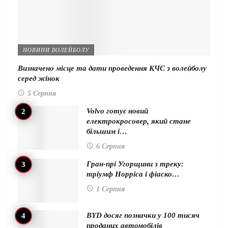
НОВИНИ ВОЛЕЙБОЛУ
Визначено місце та дати проведення КЧС з волейболу
серед жінок
5 Серпня
Volvo готує новий
електрокросовер, який стане
більшим і…
6 Серпня
Гран-прі Угорщини з треку:
тріумф Норріса і фіаско…
1 Серпня
BYD досяг позначки у 100 тисяч
проданих автомобілів