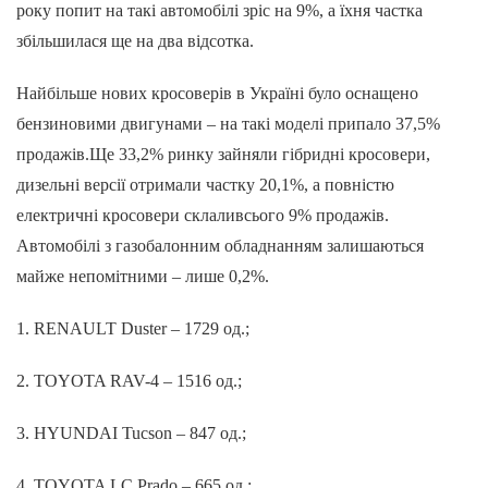
року попит на такі автомобілі зріс на 9%, а їхня частка
збільшилася ще на два відсотка.
Найбільше нових кросоверів в Україні було оснащено
бензиновими двигунами – на такі моделі припало 37,5%
продажів.Ще 33,2% ринку зайняли гібридні кросовери,
дизельні версії отримали частку 20,1%, а повністю
електричні кросовери склаливсього 9% продажів.
Автомобілі з газобалонним обладнанням залишаються
майже непомітними – лише 0,2%.
1. RENAULT Duster – 1729 од.;
2. TOYOTA RAV-4 – 1516 од.;
3. HYUNDAI Tucson – 847 од.;
4. TOYOTA LC Prado – 665 од.;