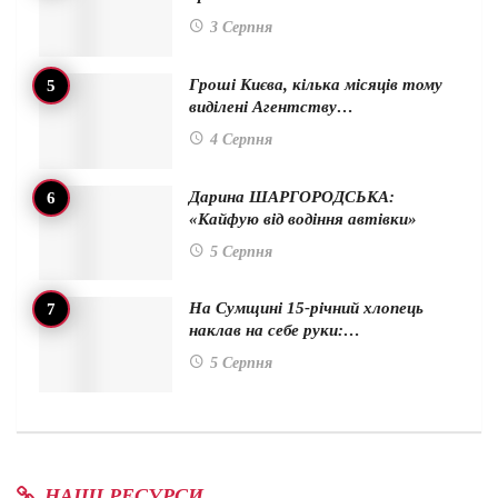
3 Серпня
Гроші Києва, кілька місяців тому
виділені Агентству…
4 Серпня
Дарина ШАРГОРОДСЬКА:
«Кайфую від водіння автівки»
5 Серпня
На Сумщині 15-річний хлопець
наклав на себе руки:…
5 Серпня
НАШІ РЕСУРСИ