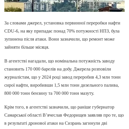
За словами джерел, установка первинної переробки нафти
CDU-6, на яку припадає понад 70% потужності НПЗ, була
зупинена після атаки. Вони зазначили, що ремонт може
зайняти більше місяця.
В агентстві нагадали, що номінальна потужність заводу
становить 170 000 барелів на добу. Джерела розповіли
журналістам, що у 2024 році завод переробив 4,3 млн тонн
сирої нафти, виробивши 1,5 млн тонн дизельного палива,
800 000 тонн бензину та 700 000 тонн мазуту.
Крім того, в агентстві зазначили, що раніше губернатор
Самарської області В’ячеслав Федорищев заявляв про те, що
в результаті дронової атаки на Сизрань загинули дві