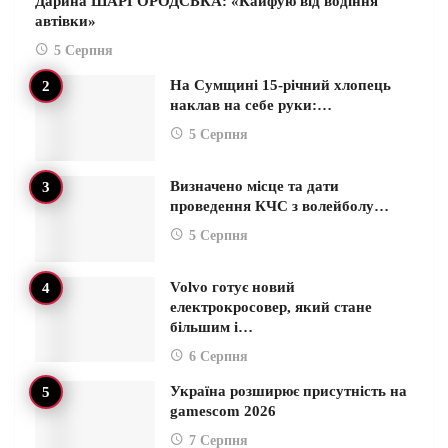
Дарина ШАРГОРОДСЬКА: «Кайфую від водіння
автівки»
5 Серпня
На Сумщині 15-річний хлопець
наклав на себе руки:…
5 Серпня
Визначено місце та дати
проведення КЧС з волейболу…
5 Серпня
Volvo готує новий
електрокросовер, який стане
більшим і…
6 Серпня
Україна розширює присутність на
gamescom 2026
7 Серпня