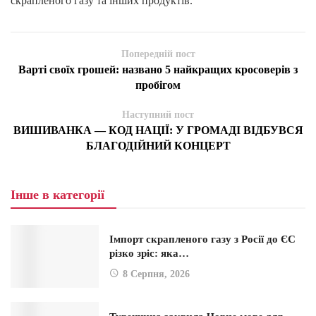
скрапленого газу та інших продуктів.
Попередній пост
Варті своїх грошей: названо 5 найкращих кросоверів з
пробігом
Наступний пост
ВИШИВАНКА — КОД НАЦІЇ: У ГРОМАДІ ВІДБУВСЯ
БЛАГОДІЙНИЙ КОНЦЕРТ
Інше в категорії
Імпорт скрапленого газу з Росії до ЄС
різко зріс: яка…
8 Серпня, 2026