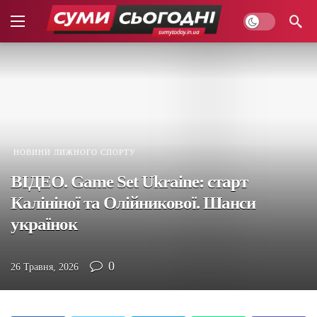
НОВИНИ ЛИЖНОГО СПОРТУ
ВІДЕО. Game Set Ukraine: старт
Калініної та Олійникової. Шанси
українок
0
26 Травня, 2026