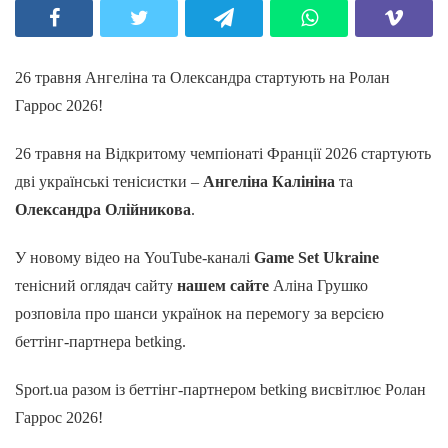
26 травня Ангеліна та Олександра стартують на Ролан
Гаррос 2026!
26 травня на Відкритому чемпіонаті Франції 2026 стартують
дві українські тенісистки –
Ангеліна Калініна
та
Олександра Олійникова
.
У новому відео на YouTube-каналі
Game Set Ukraine
тенісний оглядач сайту
нашем сайте
Аліна Грушко
розповіла про шанси українок на перемогу за версією
беттінг-партнера betking.
Sport.ua разом із беттінг-партнером betking висвітлює Ролан
Гаррос 2026!