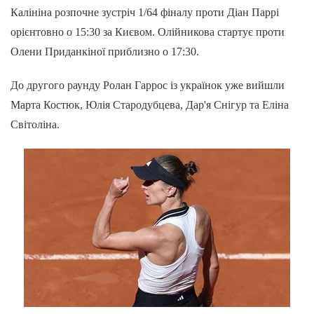
Калініна розпочне зустріч 1/64 фіналу проти Діан Паррі
орієнтовно о 15:30 за Києвом. Олійникова стартує проти
Олени Приданкіної приблизно о 17:30.
До другого раунду Ролан Гаррос із українок уже вийшли
Марта Костюк, Юлія Стародубцева, Дар'я Снігур та Еліна
Світоліна.