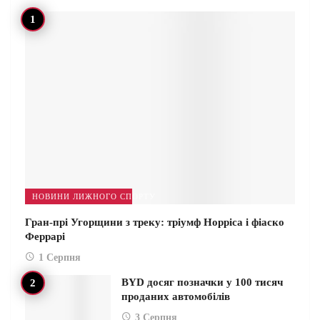
НОВИНИ ЛИЖНОГО СПОРТУ
Гран-прі Угорщини з треку: тріумф Норріса і фіаско
Феррарі
1 Серпня
BYD досяг позначки у 100 тисяч
проданих автомобілів
3 Серпня