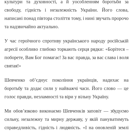
культури та духовності, а й уособленням боротьби за
свободу, гідність і незалежність України. Його слова,
написані понад півтора століття тому, і нині звучать пророчо
та надзвичайно актуально.
У час героїчного спротиву українського народу російській
агресії особливо глибоко торкають серця рядки: «Борітеся –
поборете, Вам Бог помагає! За вас правда, за вас слава і воля
святая!»
Шевченко об’єднує покоління українців, надихає на
боротьбу та додає сили у найважчі часи. Його слово — це
голос правди, незламності та віри у вільну Україну.
Ми обов’язково виконаємо Шевченків заповіт — збудуємо
сильну, незалежну та мирну державу, у якій пануватимуть
справедливість, гідність і людяність. «І на оновленій землі