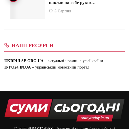
наклав на себе руки:…
5 Серпня
НАШІ РЕСУРСИ
UKRPULSE.ORG.UA
– актуальні новини з усієї країни
INFO24.IN.UA
– український новостний портал
© 2026
SUMYTODAY
- Актуальні новини Сум та області