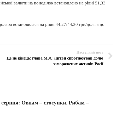
ейської валюти на понеділок встановлено на рівні 51,33
ара встановилася на рівні 44,27/44,30 грн/дол., а до
Наступний пост
Це не кінець: глава МЗС Литви спрогнозував долю
заморожених активів Росії
 серпня: Овнам – стосунки, Рибам –