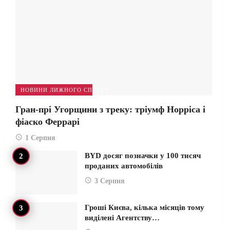
НОВИНИ ЛИЖНОГО СПОРТУ
Гран-прі Угорщини з треку: тріумф Норріса і
фіаско Феррарі
1 Серпня
BYD досяг позначки у 100 тисяч
проданих автомобілів
3 Серпня
Гроші Києва, кілька місяців тому
виділені Агентству…