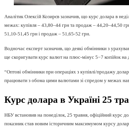
Аналітик Олексій Козирєв зазначив, що курс долара в неді
межах: купівля – 43,80–44 грн та продаж – 44,20–44,50 гр
51,10-51,45 грн і продаж – 51,65-52 грн.
Водночас експерт зазначив, що деякі обмінники з урахува
ще скоригувати курс валют на плюс-мінус 5−7 копійок на д
“Оптові обмінники при операціях з купівлі/продажу долара
працювати з обома цими валютами зі спредом у межах наві
Курс долара в Україні 25 тр
НБУ встановив на понеділок, 25 травня, офіційний курс дол
показник став новим історичним максимумом курсу долара