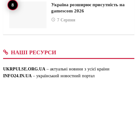
Україна розширює присутність на
gamescom 2026
7 Серпня
НАШІ РЕСУРСИ
UKRPULSE.ORG.UA
– актуальні новини з усієї країни
INFO24.IN.UA
– український новостний портал