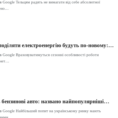
в Google Тельцям радять не вимагати від себе абсолютної
дено…
зподіляти електроенергію будуть по-новому:…
 в Google Враховуватимуться сезонні особливості роботи
інет…
 бензинові авто: названо найпопулярніші…
 в Google Найбільший попит на українському ринку мають
новими…