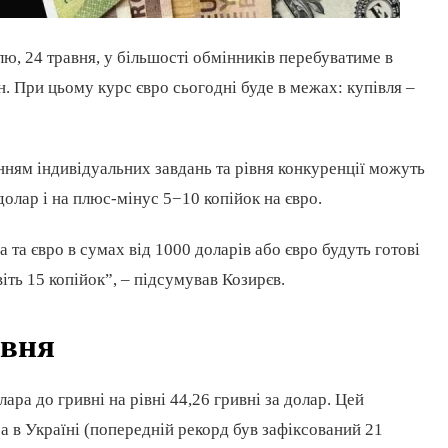
лю, 24 травня, у більшості обмінників перебуватиме в
н. При цьому курс євро сьогодні буде в межах: купівля –
нням індивідуальних завдань та рівня конкуренції можуть
олар і на плюс-мінус 5−10 копійок на євро.
 та євро в сумах від 1000 доларів або євро будуть готові
ть 15 копійок”, – підсумував Козирєв.
авня
ара до гривні на рівні 44,26 гривні за долар. Цей
 в Україні (попередній рекорд був зафіксований 21