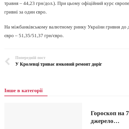
травня – 44,23 грн/дол.). При цьому офіційний курс європ
гривні за один євро.
На міжбанківському валютному ринку України гривня до дол
євро – 51,35/51,37 грн/євро.
Попередній пост
У Кролевці триває ямковий ремонт доріг
Інше в категорії
Гороскоп на 7
джерело…