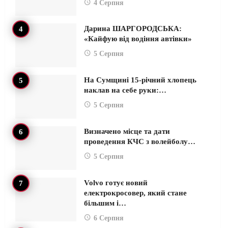
4 Серпня
Дарина ШАРГОРОДСЬКА:
«Кайфую від водіння автівки»
5 Серпня
На Сумщині 15-річний хлопець
наклав на себе руки:…
5 Серпня
Визначено місце та дати
проведення КЧС з волейболу…
5 Серпня
Volvo готує новий
електрокросовер, який стане
більшим і…
6 Серпня