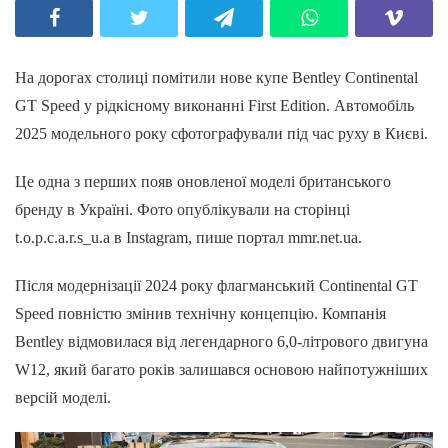
На дорогах столиці помітили нове купе Bentley Continental
GT Speed у рідкісному виконанні First Edition. Автомобіль
2025 модельного року сфотографували під час руху в Києві.
Це одна з перших появ оновленої моделі британського
бренду в Україні. Фото опублікували на сторінці
t.o.p.c.a.r.s_u.a в Instagram, пише портал mmr.net.ua.
Після модернізації 2024 року флагманський Continental GT
Speed повністю змінив технічну концепцію. Компанія
Bentley відмовилася від легендарного 6,0-літрового двигуна
W12, який багато років залишався основою найпотужніших
версій моделі.