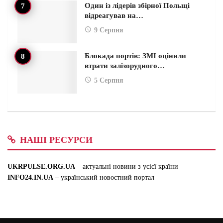
Один із лідерів збірної Польщі
відреагував на…
9 Серпня
Блокада портів: ЗМІ оцінили
втрати залізорудного…
5 Серпня
НАШІ РЕСУРСИ
UKRPULSE.ORG.UA
– актуальні новини з усієї країни
INFO24.IN.UA
– український новостний портал