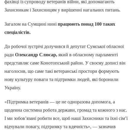
фахівці із супроводу ветеранів війни, які допомагають
Захисникам і Захисницям у вирішенні нагальних питань.
Загалом на Сумщині нині
працюють понад 100 таких
спеціалістів.
До робочої зустрічі долучився й депутат Сумської обласної
ради
Олександр Слюсар,
який в обласному парламенті
представляє саме Конотопський район. У своєму дописі він
наголосив, що саме такі ветеранські простори формують
нову культуру поваги та підтримки людей, які боронили
Україну.
«Підтримка ветеранів — це не одноразова допомога, а
щоденна системна робота держави, громад та кожного з нас.
І ми зобов’язані робити все, щоб наші Захисники та їхні сім’ї
відчували повагу, підтримку та вдячність», — зазначив