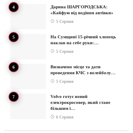
Дарина ШАРГОРОДСЬКА:
«Кайфую від водіння автівки»
5 Серпня
На Сумщині 15-річний хлопець
наклав на себе руки:…
5 Серпня
Визначено місце та дати
проведення КЧС з волейболу…
5 Серпня
Volvo готує новий
електрокросовер, який стане
більшим і…
6 Серпня