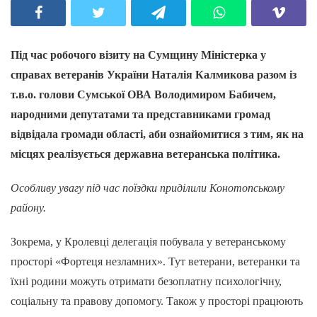
Під час робочого візиту на Сумщину Міністерка у
справах ветеранів України Наталія Калмикова разом із
т.в.о. голови Сумської ОВА Володимиром Бабичем,
народними депутатами та представниками громад
відвідала громади області, аби ознайомитися з тим, як на
місцях реалізується державна ветеранська політика.
Особливу увагу під час поїздки приділили Конотопському
району.
Зокрема, у Кролевці делегація побувала у ветеранському
просторі «Фортеця незламних». Тут ветерани, ветеранки та
їхні родини можуть отримати безоплатну психологічну,
соціальну та правову допомогу. Також у просторі працюють