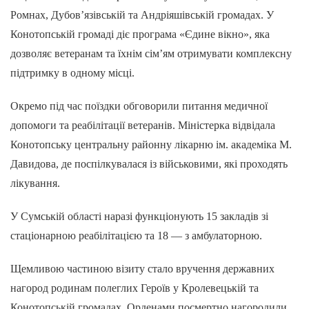
Ромнах, Дубов’язівській та Андріяшівській громадах. У
Конотопській громаді діє програма «Єдине вікно», яка
дозволяє ветеранам та їхнім сім’ям отримувати комплексну
підтримку в одному місці.
Окремо під час поїздки обговорили питання медичної
допомоги та реабілітації ветеранів. Міністерка відвідала
Конотопську центральну районну лікарню ім. академіка М.
Давидова, де поспілкувалася із військовими, які проходять
лікування.
У Сумській області наразі функціонують 15 закладів зі
стаціонарною реабілітацією та 18 — з амбулаторною.
Щемливою частиною візиту стало вручення державних
нагород родинам полеглих Героїв у Кролевецькій та
Конотопській громадах. Орденами посмертно нагородили