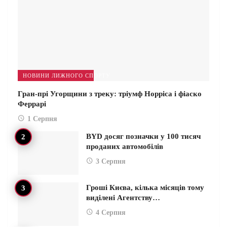
НОВИНИ ЛИЖНОГО СПОРТУ
Гран-прі Угорщини з треку: тріумф Норріса і фіаско
Феррарі
1 Серпня
BYD досяг позначки у 100 тисяч
проданих автомобілів
3 Серпня
Гроші Києва, кілька місяців тому
виділені Агентству…
4 Серпня