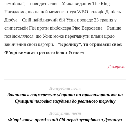
чемпіона”, – наводить слова Усика видання The Ring.
Нагадаємо, що на цей момент титул WBO володіє Даніель
Дюбуа. Свій найближчий бій Усик проведе 23 травня у
єгипетській Гізі проти кікбоксера Ріко Верховена. Раніше
повідомлялося, що Усик може переглянути плани щодо
закінчення своєї кар’єри.
“Кролику”, ти отримаєш своє:
Ф’юрі вимагає третього бою з Усиком
Джерело
Попередній пост
Закликав в соцмережах ударити по правоохоронцях: на
Сумщині чоловіка засудили до реального терміну
Наступний пост
Ф’юрі готує проміжний бій перед зустріччю з Джошуа