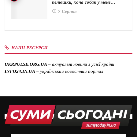
пелюшки, хоча собак у мене…
7 Серпня
НАШІ РЕСУРСИ
UKRPULSE.ORG.UA
– актуальні новини з усієї країни
INFO24.IN.UA
– український новостний портал
© 2026
SUMYTODAY
- Актуальні новини Сум та області